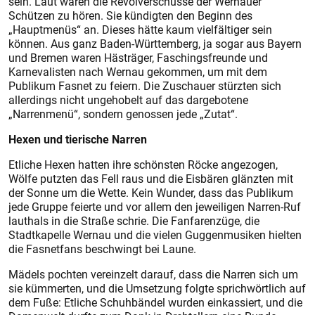
sein. Laut waren die Revolverschüsse der Wernauer
Schützen zu hören. Sie kündigten den Beginn des
„Hauptmenüs“ an. Dieses hätte kaum vielfältiger sein
können. Aus ganz Baden-Württemberg, ja sogar aus Bayern
und Bremen waren Hästräger, Faschingsfreunde und
Karnevalisten nach Wernau gekommen, um mit dem
Publikum Fasnet zu feiern. Die Zuschauer stürzten sich
allerdings nicht ungehobelt auf das dargebotene
„Narrenmenü“, sondern genossen jede „Zutat“.
Hexen und tierische Narren
Etliche Hexen hatten ihre schönsten Röcke angezogen,
Wölfe putzten das Fell raus und die Eisbären glänzten mit
der Sonne um die Wette. Kein Wunder, dass das Publikum
jede Gruppe feierte und vor allem den jeweiligen Narren-Ruf
lauthals in die Straße schrie. Die Fanfarenzüge, die
Stadtkapelle Wernau und die vielen Guggenmusiken hielten
die Fasnetfans beschwingt bei Laune.
Mädels pochten vereinzelt darauf, dass die Narren sich um
sie kümmerten, und die Umsetzung folgte sprichwörtlich auf
dem Fuße: Etliche Schuhbändel wurden einkassiert, und die