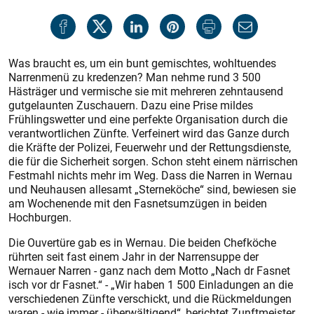
Was braucht es, um ein bunt gemischtes, wohltuendes
Narrenmenü zu kredenzen? Man nehme rund 3 500
Hästräger und vermische sie mit mehreren zehntausend
gutgelaunten Zuschauern. Dazu eine Prise mildes
Frühlingswetter und eine perfekte Organisation durch die
verantwortlichen Zünfte. Verfeinert wird das Ganze durch
die Kräfte der Polizei, Feuerwehr und der Rettungsdienste,
die für die Sicherheit sorgen. Schon steht einem närrischen
Festmahl nichts mehr im Weg. Dass die Narren in Wernau
und Neuhausen allesamt „Sterneköche“ sind, bewiesen sie
am Wochenende mit den Fasnetsumzügen in beiden
Hochburgen.
Die Ouvertüre gab es in Wer­nau. Die beiden Chefköche
rührten seit fast einem Jahr in der Narrensuppe der
Wernauer Narren - ganz nach dem Motto „Nach dr Fasnet
isch vor dr Fasnet.“ - „Wir haben 1 500 Einladungen an die
verschiedenen Zünfte verschickt, und die Rückmeldungen
waren - wie immer - überwältigend“, berichtet Zunftmeister