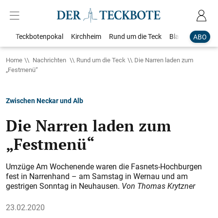
Teckbotenpokal
Kirchheim
Rund um die Teck
Blaulicht
Loka
ABO
Home
Nachrichten
Rund um die Teck
Die Narren laden zum
„Festmenü“
Zwischen Neckar und Alb
Die Narren laden zum
„Festmenü“
Umzüge Am Wochenende waren die Fasnets-Hochburgen
fest in Narrenhand – am Samstag in Wernau und am
gestrigen Sonntag in Neuhausen.
Von Thomas Krytzner
23.02.2020