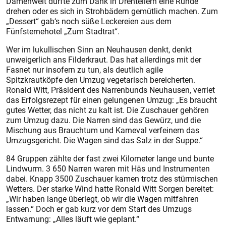
Damenwelt durfte zum Dank in Drehtellern eine Runde
drehen oder es sich in Strohbädern gemütlich machen. Zum
„Dessert“ gab‘s noch süße Leckereien aus dem
Fünfsternehotel „Zum Stadtrat“.
Wer im lukullischen Sinn an Neuhausen denkt, denkt
unweigerlich ans Filderkraut. Das hat allerdings mit der
Fasnet nur insofern zu tun, als deutlich agile
Spitzkrautköpfe den Umzug vegetarisch bereicherten.
Ronald Witt, Präsident des Narrenbunds Neuhausen, verriet
das Erfolgsrezept für einen gelungenen Umzug: „Es braucht
gutes Wetter, das nicht zu kalt ist. Die Zuschauer gehören
zum Umzug dazu. Die Narren sind das Gewürz, und die
Mischung aus Brauchtum und Karneval verfeinern das
Umzugsgericht. Die Wagen sind das Salz in der Suppe.“
84 Gruppen zählte der fast zwei Kilometer lange und bunte
Lindwurm. 3 650 Narren waren mit Häs und Instrumenten
dabei. Knapp 3500 Zuschauer kamen trotz des stürmischen
Wetters. Der starke Wind hatte Ronald Witt Sorgen bereitet:
„Wir haben lange überlegt, ob wir die Wagen mitfahren
lassen.“ Doch er gab kurz vor dem Start des Umzugs
Entwarnung: „Alles läuft wie geplant.“