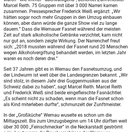
Marcel Reith. 75 Gruppen mit über 3 000 Narren kamen
zusammen. Pressesprecher Frederick Weiß ergänzt: „Wir
hätten sogar noch mehr Gruppen in den Umzug einbauen
können, aber dann würde die ganze Show viel zu lange
dauern.“ Dass die Wernauer Fasnet während der meisten
Zeit auf stark alkoholische Getränke verzichtet, kam nicht
nur gut an, sondern zeigte Wirkung. Der Narrenchef freut
sich: „2018 mussten während der Fasnet rund 20 Menschen
wegen Alkoholvergiftung behandelt werden, im letzten Jahr
waren es noch deren drei.“
Seit 37 Jahren gibt es in Wernau den Fasnetsumzug, und
der Lindwurm ist weit über die Landesgrenzen bekannt. „Wir
sind stolz, in diesem Jahr drei Guggenmusiken aus der
Schweiz dabei zu haben“, sagt Marcel Reith. Marcel Reith
und Frederick Weiß sind beide eingefleischte Fasnächtler.
„Es scheint nicht zu schaden, wenn man die Fasnet schon
als Kind miterleben durfte“, schmunzelt der Zunftmeister.
In der „Großküche“ Wernau wuselte es schon um die
Mittagszeit. Bis zum Umzugsbeginn um 14 Uhr dürften weit
über 30 000 „Feinschmecker“ in die Neckarstadt geströmt