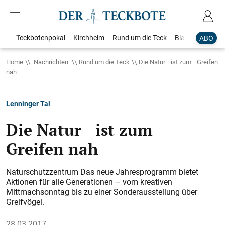
Teckbotenpokal
Kirchheim
Rund um die Teck
Blaulicht
Loka
ABO
Home
Nachrichten
Rund um die Teck
Die Natur ist zum Greifen
nah
Lenninger Tal
Die Natur ist zum
Greifen nah
Naturschutzzentrum Das neue Jahresprogramm bietet
Aktionen für alle Generationen – vom kreativen
Mittmachsonntag bis zu einer Sonderausstellung über
Greifvögel.
28.03.2017