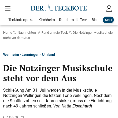
Teckbotenpokal
Kirchheim
Rund um die Teck
Blaulicht
Loka
ABO
Home
Nachrichten
Rund um die Teck
Die Notzinger Musikschule
steht vor dem Aus
Weilheim · Lenningen · Umland
Die Notzinger Musikschule
steht vor dem Aus
Schließung Am 31. Juli werden in der Musikschule
Notzingen-Wellingen die letzten Töne verklingen. Nachdem
die Schülerzahlen seit Jahren sinken, muss die Einrichtung
nach 49 Jahren schließen.
Von Katja Eisenhardt
02.06.2022