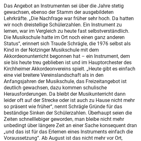
Das Angebot an Instrumenten sei über die Jahre stetig
gewachsen, ebenso der Stamm der ausgebildeten
Lehrkräfte. „Die Nachfrage war früher sehr hoch. Da hatten
wir noch dreistellige Schülerzahlen. Ein Instrument zu
lernen, war im Vergleich zu heute fast selbstverständlich.
Die Musikschule hatte im Ort noch einen ganz anderen
Status“, erinnert sich Traude Schrägle, die 1976 selbst als
Kind in der Notzinger Musikschule mit dem
Akkordeonunterricht begonnen hat – ein Instrument, dem
sie bis heute treu geblieben ist und im Hauptorchester des
Kirchheimer Akkordeonvereins spielt. „Heute gibt es einfach
eine viel breitere Vereinslandschaft als in den
Anfangsjahren der Musikschule, das Freizeitangebot ist
deutlich gewachsen, dazu kommen schulische
Herausforderungen. Da bleibt der Musikunterricht dann
leider oft auf der Strecke oder ist auch zu Hause nicht mehr
so präsent wie früher“, nennt Schrägle Gründe für das
beständige Sinken der Schülerzahlen. Überhaupt seien die
Zeiten schnelllebiger geworden, man bleibe nicht mehr
unbedingt über längere Zeit an einer Sache konsequent dran
„und das ist für das Erlernen eines Instruments einfach die
Voraussetzung“. Ab August ist das nicht mehr vor Ort,