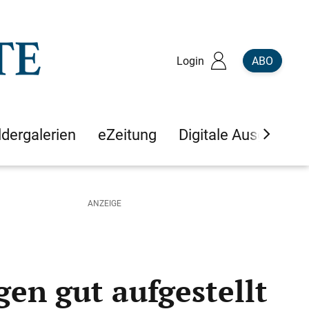
Login
ABO
ldergalerien
eZeitung
Digitale Ausgaben
gen gut aufgestellt