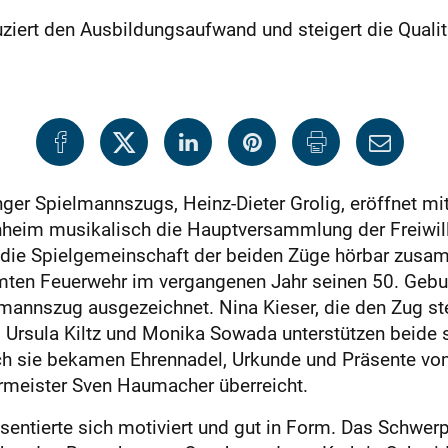
ert den Ausbildungsaufwand und steigert die Qualitä
ger Spielmannszugs, Heinz-Dieter Grolig, eröffnet mi
heim musikalisch die Hauptversammlung der Freiwill
n die Spielgemeinschaft der beiden Züge hörbar zusa
ten Feuerwehr im vergangenen Jahr seinen 50. Geburt
annszug ausgezeichnet. Nina Kieser, die den Zug stellv
. Ursula Kiltz und Monika Sowada unterstützen beide se
h sie bekamen Ehrennadel, Urkunde und Präsente vom 
rmeister Sven Haumacher überreicht.
sentierte sich motiviert und gut in Form. Das Schwe