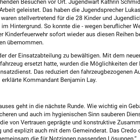
henden Besuchen vor Ort. Jugendwart Kathrin Schmidt 
rbeit geleistet. Das haben die Jugendsprecher Lukas 
 waren stellvertretend für die 28 Kinder und Jugendlic
n im Hintergrund. So konnte die - wegen beruflicher W
er Kinderfeuerwehr sofort wieder aus diesen Reihen be
aben übernommen.
eder der Einsatzabteilung zu bewältigen. Mit dem neu
ahrzeug ersetzt hatte, wurden die Möglichkeiten der 
nsatzdienst. Das reduziert den fahrzeugbezogenen A
r“, erklärte Kommandant Benjamin Lay.
uses geht in die nächste Runde. Wie wichtig ein Geb
icheren und auch im hygienischen Sinn sauberen Dienst-
 die von Vertrauen geprägte und konstruktive Zusamm
 und explizit auch mit dem Gemeinderat. Das Credo 
gemeinsam die für Notzingen passenden Lösungen.“