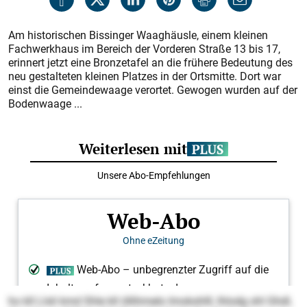
Am historischen Bissinger Waaghäusle, einem kleinen
Fachwerkhaus im Bereich der Vorderen Straße 13 bis 17,
erinnert jetzt eine Bronzetafel an die frühere Bedeutung des
neu gestalteten kleinen Platzes in der Ortsmitte. Dort war
einst die Gemeindewaage verortet. Gewogen wurden auf der
Bodenwaage ...
ho kll Llsli kmd Shle kll öllihmelo Imokshlll, lhlodg shl Ghdl,