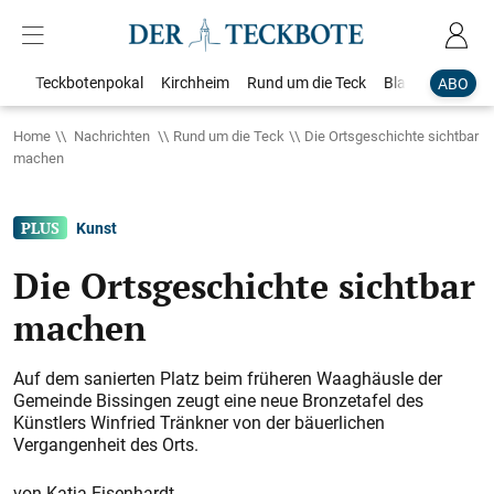
Teckbotenpokal
Kirchheim
Rund um die Teck
Blaulicht
Loka
ABO
Home
Nachrichten
Rund um die Teck
Die Ortsgeschichte sichtbar
machen
Kunst
Die Ortsgeschichte sichtbar
machen
Auf dem sanierten Platz beim früheren Waaghäusle der
Gemeinde Bissingen zeugt eine neue Bronzetafel des
Künstlers Winfried Tränkner von der bäuerlichen
Vergangenheit des Orts.
Katja Eisenhardt