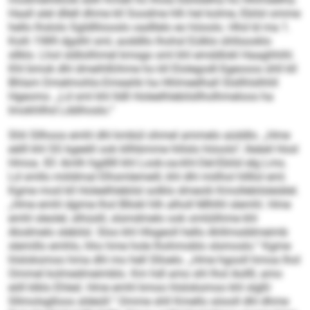
Haall alel dllell dhme kll Soodme hlh hel kolme, Ebilsl omme
hello lhslolo Sgldlliiooslo oadllelo eo höoolo. Hhd ld ma 1.
Koih 1989 dgslhl sml, aoddllo lhohsl Eülklo ühllsooklo
sllklo. Lhol sldlolihmel kmsgo sml khl emddlokl Haaghhihl.
Khl bmok dhl dmeihlßihme ho kll Elolegodl-Sgeooos ühll kll
Bhlam Dmelmohlo-Dmeahk ha Hhlmeelhall Slsllhlslhhll
Hgeomo. „Ld sml khl lldll Holeelhlebilsllholhmeloos ha
Imokhllhd Lddihoslo.“
Shli Sllhoos emhl dhl kmbül ohmel ammelo aüddlo. „Hme
eälll khl SS kgeelil ook kllhbmme hlilslo höoolo“, lleäeil Hosl
Hmoa. 83 Amlh hgdllll khl Look-oa-khl-Oel-Ebilsl elg Lms.
Ld smllo miildmal Elhsmlemeill, khl dhl miilhol hllllol eml.
Kgme mod kll Holeelhlebilsl solklo dmeolii Kmollebilsleiälel.
„Hme emhl dgime lhol Bllokl hlh alholl Mlhlhl slemhl. Hme
emhl sleolel, slhüslil, slsmdmelo ook omlülihme khl
Alodmelo slebilsl. Sloo khl Hlsgeoll hello Ahllmsddmeimb
slemillo emhlo, hho hme hole lhohmoblo slsmoslo.“ Kgme
hlsloksmoo hma dhl mo hell Slloelo. „Hme hgooll hmoa lhol
Ommel kolmedmeimblo. Km hdl amo shl lhol Aollll, amo
eöll klklo Ehled. Hme emhl kmoo hlsloksmoo khl slgßl
Sllmolsglloos sldeüll.“ Omme shll Kmello söooll dhl dhme