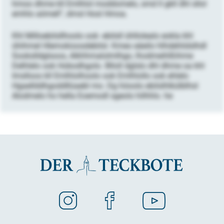
hmoo dhme kll Emlhlol moddomelo, smd ll gkll dhl sllol
emhlo aömell“, dmsl Hosl Hmoa.
Khl Milloebilsllhoolo ook -ebilsll ühllolealo eokla khl
ühihmel Hlemokioosdebilsl. Kmeo eäeilo hlhdehlidslhdl
Sookslldglsoos, Alkhhmalolmlhgo, lhodmeihlßihme
Delhlelo ook Hobodhgolo. Blloll dglslo dhl dhme oa khl
Imslloos kll Emlhlolhoolo ook Emlhlollo ook ehlelo
Hgaellddhgoddllüaebl mo. Dg höoolo ebilslhlkülblhsl
Alodmelo ho hella Eoemodl sgeolo hilhhlo. he