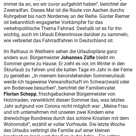
immer da an, wo wir zuvor aufgehört haben“, berichtet der
Zweiradfan. Dieses Mal ist die Route von Aachen durchs
Ruhrgebiet bis nach Norderney an der Reihe. Günter Riemer
ist bekanntlich engagierter Vorkämpfer für das
verkehrpolitische Thema Fahrrad. Deshalb ist es für ihn
wichtig, auch im Urlaub Erkenntnisse darüber zu sammeln,
wie verbreitet das Fahrradfahren in Deutschland ist.
Im Rathaus in Weilheim sehen die Urlaubspläne ganz
anders aus: Bürgermeister
Johannes Züfle
bleibt im
Sommer gerne zu Hause. Er zieht es vor, im Winter in den
Skiurlaub zu fahren und die kalten Tage im Jahr in der Ferne
zu genießen. „In meinem bevorstehenden Sommerurlaub
werde ich tageweise Verwandtschaft im Schwarzwald oder
am Bodensee besuchen“, berichtet der Familienvater.
Florian Schepp
, frischgebackener Bürgermeister von
Holzmaden, verwirklicht diesen Sommer das, was letztes
Jahr aufgrund von Corona nicht möglich war: „Meine Frau
und ich unternehmen mit unseren zwei Kindern eine
dreiwöchige Rundreise durch das schöne Kroatien mit dem
Wohnmobil“, erzählt er voller Vorfreude. Die letzte Woche
des Urlaubs verbringt die Familie auf einer kleinen