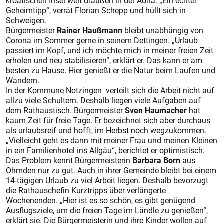
kroatischen Insel weit draußen in der Adria. „Ein echter
Geheimtipp“, verrät Florian Schepp und hüllt sich in
Schweigen.
Bürgermeister
Rainer Haußmann
bleibt unabhängig von
Corona im Sommer gerne in seinem Dettingen. „Urlaub
passiert im Kopf, und ich möchte mich in meiner freien Zeit
erholen und neu stabilisieren“, erklärt er. Das kann er am
besten zu Hause. Hier genießt er die Natur beim Laufen und
Wandern.
In der Kommune Notzingen verteilt sich die Arbeit nicht auf
allzu viele Schultern. Deshalb liegen viele Aufgaben auf
dem Rathaustisch. Bürgermeister
Sven Haumacher
hat
kaum Zeit für freie Tage. Er bezeichnet sich aber durchaus
als urlaubsreif und hofft, im Herbst noch wegzukommen.
„Vielleicht geht es dann mit meiner Frau und meinen Kleinen
in ein Familienhotel ins Allgäu“, berichtet er optimistisch.
Das Problem kennt Bürgermeisterin
Barbara Born
aus
Ohmden nur zu gut. Auch in ihrer Gemeinde bleibt bei einem
14-tägigen Urlaub zu viel Arbeit liegen. Deshalb bevorzugt
die Rathauschefin Kurztripps über verlängerte
Wochenenden. „Hier ist es so schön, es gibt genügend
Ausflugsziele, um die freien Tage im Ländle zu genießen“,
erklärt sie. Die Bürgermeisterin und ihre Kinder wollen auf