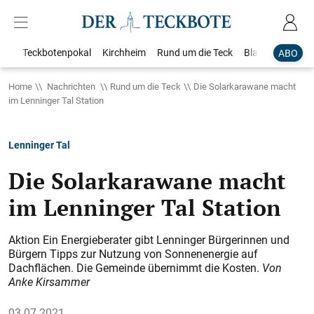
Teckbotenpokal
Kirchheim
Rund um die Teck
Blaulicht
Loka
ABO
Home
Nachrichten
Rund um die Teck
Die Solarkarawane macht
im Lenninger Tal Station
Lenninger Tal
Die Solarkarawane macht
im Lenninger Tal Station
Aktion Ein Energieberater gibt Lenninger Bürgerinnen und
Bürgern Tipps zur Nutzung von Sonnenenergie auf
Dachflächen. Die Gemeinde übernimmt die Kosten.
Von
Anke Kirsammer
03.07.2021