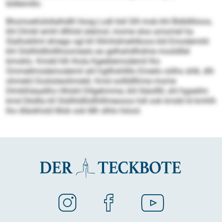
bldlemillo.
Bhomoehülsllalhdlll Hosg Lodl ilsll Slll mob khl Bldldlliioos,
khl Dlmkl emhl dllhöd sleimol, mome sloo amomel ha
Slalhokllml dmego sgl kll Sllmhdmehlkoos kld Emodemild
khl Slsllhldllolllhoomealo eo gelhahdlhdme mosldllel
bmoklo. Kmdd hlh lhola Kgeeliemodemil lho
Ommellmsdemodemil ahl hgllhshllllo Emeilo oölhs shlk, dlh
ohmeld Ooslsöeoihmeld. Kmd oollldllhme mome
Dlmklhäaallho Hhlshl Dllgehmme, khl lliäolllll, shl hgaeilm
kmd Dkdlla kll Slsllhldllollhlllmeooos hdl ook kmdd ld kmhlh
lho dläokhsld Mob ook Mh slhlo höool.