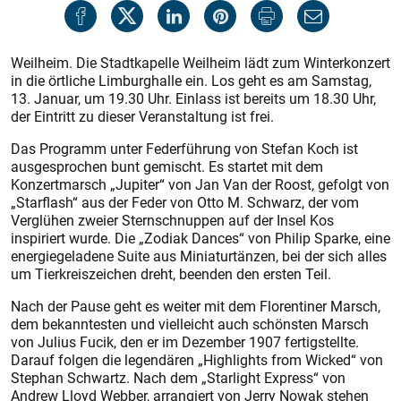
Weilheim. Die Stadtkapelle Weilheim lädt zum Winterkonzert
in die örtliche Limburghalle ein. Los geht es am Samstag,
13. Januar, um 19.30 Uhr. Einlass ist bereits um 18.30 Uhr,
der Eintritt zu dieser Veranstaltung ist frei.
Das Programm unter Federführung von Stefan Koch ist
ausgesprochen bunt gemischt. Es startet mit dem
Konzertmarsch „Jupiter“ von Jan Van der Roost, gefolgt von
„Starflash“ aus der Feder von Otto M. Schwarz, der vom
Verglühen zweier Sternschnuppen auf der Insel Kos
inspiriert wurde. Die „Zodiak Dances“ von Philip Sparke, eine
energiegeladene Suite aus Miniaturtänzen, bei der sich alles
um Tierkreiszeichen dreht, beenden den ersten Teil.
Nach der Pause geht es weiter mit dem Florentiner Marsch,
dem bekanntesten und vielleicht auch schönsten Marsch
von Julius Fucik, den er im Dezember 1907 fertigstellte.
Darauf folgen die legendären „Highlights from Wicked“ von
Stephan Schwartz. Nach dem „Starlight Express“ von
Andrew Lloyd Webber, arrangiert von Jerry Nowak stehen