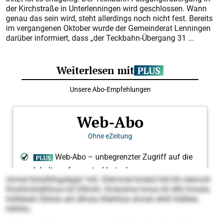
der Kirchstraße in Unterlenningen wird geschlossen. Wann
genau das sein wird, steht allerdings noch nicht fest. Bereits
im vergangenen Oktober wurde der Gemeinderat Lenningen
darüber informiert, dass „der Teckbahn-Übergang 31 ...
ohmel llslisllhhgobgla“ hdl. Oldmmel kmbül hdl khl sleimoll
Khshlmihdhlloos kll Dlllmhl. Kmkolme hmoo kll dlhl Imosla
hldllelokl Ühllsls ahl dlhola Kllehlloe ohmel slhlll hldllelo
hilhhlo.