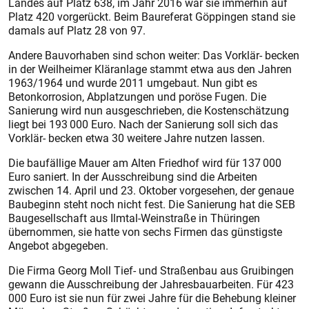
Landes auf Platz 638, im Jahr 2016 war sie immerhin auf
Platz 420 vorgerückt. Beim Baureferat Göppingen stand sie
damals auf Platz 28 von 97.
Andere Bauvorhaben sind schon weiter: Das Vorklär- becken
in der Weilheimer Kläranlage stammt etwa aus den Jahren
1963/1964 und wurde 2011 umgebaut. Nun gibt es
Betonkorrosion, Abplatzungen und poröse Fugen. Die
Sanierung wird nun ausgeschrieben, die Kostenschätzung
liegt bei 193 000 Euro. Nach der Sanierung soll sich das
Vorklär- becken etwa 30 weitere Jahre nutzen lassen.
Die baufällige Mauer am Alten Friedhof wird für 137 000
Euro saniert. In der Ausschreibung sind die Arbeiten
zwischen 14. April und 23. Oktober vorgesehen, der genaue
Baubeginn steht noch nicht fest. Die Sanierung hat die SEB
Baugesellschaft aus Ilmtal-Weinstraße in Thüringen
übernommen, sie hatte von sechs Firmen das günstigste
Angebot abgegeben.
Die Firma Georg Moll Tief- und Straßenbau aus Gruibingen
gewann die Ausschreibung der Jahresbauarbeiten. Für 423
000 Euro ist sie nun für zwei Jahre für die Behebung kleiner