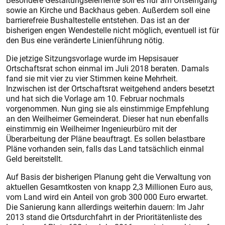
Besondere Gestaltungselemente soll es nur am Ortseingang
sowie an Kirche und Backhaus geben. Außerdem soll eine
barrierefreie Bushaltestelle entstehen. Das ist an der
bisherigen engen Wendestelle nicht möglich, eventuell ist für
den Bus eine veränderte Linienführung nötig.
Die jetzige Sitzungsvorlage wurde im Hepsisauer
Ortschaftsrat schon einmal im Juli 2018 beraten. Damals
fand sie mit vier zu vier Stimmen keine Mehrheit.
Inzwischen ist der Ortschaftsrat weitgehend anders besetzt
und hat sich die Vorlage am 10. Februar nochmals
vorgenommen. Nun ging sie als einstimmige Empfehlung
an den Weilheimer Gemeinderat. Dieser hat nun ebenfalls
einstimmig ein Weilheimer Ingenieurbüro mit der
Überarbeitung der Pläne beauftragt. Es sollen belastbare
Pläne vorhanden sein, falls das Land tatsächlich einmal
Geld bereitstellt.
Auf Basis der bisherigen Planung geht die Verwaltung von
aktuellen Gesamtkosten von knapp 2,3 Millionen Euro aus,
vom Land wird ein Anteil von grob 300 000 Euro erwartet.
Die Sanierung kann allerdings weiterhin dauern: Im Jahr
2013 stand die Ortsdurchfahrt in der Prioritätenliste des