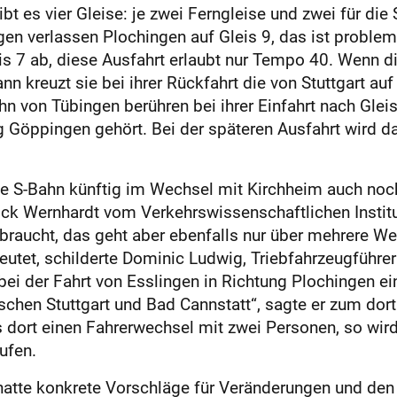
bt es vier Gleise: je zwei Ferngleise und zwei für di
en verlassen Plochingen auf Gleis 9, das ist problem
is 7 ab, diese Ausfahrt erlaubt nur Tempo 40. Wenn d
ann kreuzt sie bei ihrer Rückfahrt die von Stuttgart au
n von Tübingen berühren bei ihrer Einfahrt nach Glei
ng Göppingen gehört. Bei der späteren Ausfahrt wird
ie S-Bahn künftig im Wechsel mit Kirchheim auch noch
rick Wernhardt vom Verkehrswissenschaftlichen Institu
ebraucht, das geht aber ebenfalls nur über mehrere 
eutet, schilderte Dominic Ludwig, Triebfahrzeugführer
bei der Fahrt von Esslingen in Richtung Plochingen ei
chen Stuttgart und Bad Cannstatt“, sagte er zum dort
dort einen Fahrerwechsel mit zwei Personen, so wird d
ufen.
hatte konkrete Vorschläge für Veränderungen und d