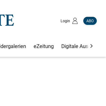
Login
ABO
ldergalerien
eZeitung
Digitale Ausgaben