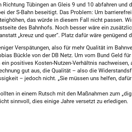
 Richtung Tübingen an Gleis 9 und 10 abfahren und di
i der S-Bahn beseitigt. Das Problem: Um barrierefrei
eighöhen, das würde in diesem Fall nicht passen. Wir
tseite des Bahnhofs. Noch besser wäre ein zusätzli
 anstatt „kreuz und quer“. Platz dafür wäre genügend d
ger Verspätungen, also für mehr Qualität im Bahnve
te Tobias Bückle von der DB Netz. Um vom Bund Gel
ein positives Kosten-Nutzen-Verhältnis nachweisen, a
erechnung gut aus, die Qualität – also die Widerstands
igkeit – jedoch nicht. „Sie müssen uns helfen, dafür 
sollten in einem Rutsch mit den Maßnahmen zum „digi
ht sinnvoll, dies einige Jahre versetzt zu erledigen.