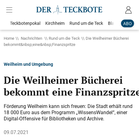
Teckbotenpokal
Kirchheim
Rund um die Teck
Blaulicht
Loka
ABO
Home
Nachrichten
Rund um die Teck
Die Weilheimer Bücherei
bekommt&nbsp;eine&nbsp;Finanzspritze
Weilheim und Umgebung
Die Weilheimer Bücherei
bekommt eine Finanzspritz
Förderung Weilheim kann sich freuen: Die Stadt erhält rund
18 000 Euro aus dem Programm „WissensWandel“, einer
Digital-Offensive für Bibliotheken und Archive.
09.07.2021