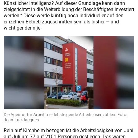
Künstlicher Intelligenz? Auf dieser Grundlage kann dann
zielgerichtet in die Weiterbildung der Beschäftigten investiert
werden.“ Diese werde künftig noch individueller auf den
einzelnen Betrieb zugeschnitten sein als bisher – und
wichtiger denn je.
Die Agentur für Arbeit meldet steigende Arbeitslosenzahlen. Foto:
Jean-Luc Jacques
Rein auf Kirchheim bezogen ist die Arbeitslosigkeit von Juni
auf Juli um 77 auf 2101 Personen gestiegen. Das waren