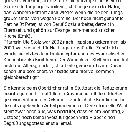
großen Gemeinde, schätzt aber die Vorzüge einer kleinen
Gemeinde für junge Familien. „Ich bin gerne in der Natur,
das Wandern kommt auch wieder, wenn die beiden Jungs
größer sind.“ Von wegen Familie: Der noch nicht genannte
Part heißt Peter, ist von Beruf Sozialarbeiter, derzeit in
Elternzeit und gehört zur Evangelisch-methodistischen
Kirche (EmK).
Pfarrerin Ute Stolz war 2002 nach Hepsisau gekommen, ab
2009 war sie auch für ­Neidlingen zuständig. Zusätzlich ­
wurde sie letztes Jahr ­Diakoniepfarrerin des Evangelischen
Kirchenbezirks Kirchheim. Der Wunsch zur Stellenteilung hat
nicht nur Altersgründe: „Ich arbeite gerne im Team. Das ist
schön und bereichert. Wir beide sind hier vollkommen
gleichberechtigt.“
Sie konnte beim Oberkirchenrat in Stuttgart die Reduzierung
beantragen und – natürlich in Absprache mit dem Kirchen­
gemeinderat und der Dekanin – zugleich die Kandidatin für
den abzugebenden Anteil präsentieren. Deren formelle Wahl
steht zwar noch aus, was bedeutet, dass es am Sonntag, 3.
Oktober, noch keine Investitur geben wird – aber einen
Begrüßungsgottesdienst allemal.