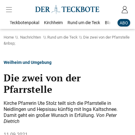
Teckbotenpokal
Kirchheim
Rund um die Teck
Blaulicht
Loka
ABO
Home
Nachrichten
Rund um die Teck
Die zwei von der Pfarrstelle
&nbsp;
Weilheim und Umgebung
Die zwei von der
Pfarrstelle
Kirche Pfarrerin Ute Stolz teilt sich die Pfarrstelle in
Neidlingen und Hepsisau künftig mit Inga Kaltschnee.
Damit geht ein großer Wunsch in Erfüllung.
Von Peter
Dietrich
11.09.2021