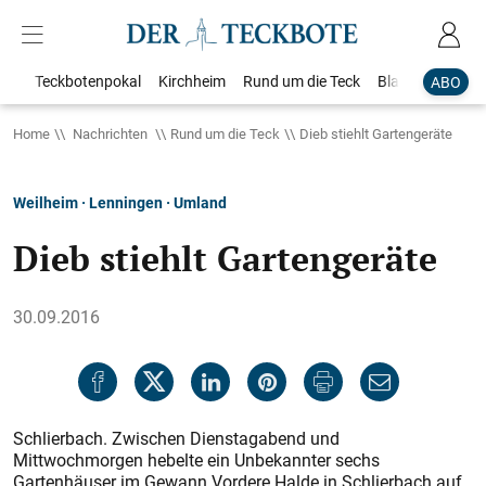
Teckbotenpokal
Kirchheim
Rund um die Teck
Blaulicht
Loka
ABO
Home
Nachrichten
Rund um die Teck
Dieb stiehlt Gartengeräte
Weilheim · Lenningen · Umland
Dieb stiehlt Gartengeräte
30.09.2016
Schlierbach. Zwischen Dienstagabend und
Mittwochmorgen hebelte ein Unbekannter sechs
Gartenhäuser im Gewann Vordere Halde in Schlierbach auf.