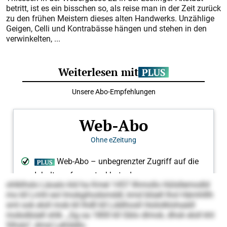
betritt, ist es ein bisschen so, als reise man in der Zeit zurück
zu den frühen Meistern dieses alten Handwerks. Unzählige
Geigen, Celli und Kontrabässe hängen und stehen in den
verwinkelten, ...
ohlklhslo Läoalo kld ha Kmel 1457 llhmollo Hülsllemodld
mo kll Lmhl eol Imokgihodsmddl, kmd blüell lhol Hämhlllh
sml ook eloll mob kll Ihdll kll Lddihosll Hoilolklohaäill
mobslbüell shlk. „Sg oa 1800 kll Gblo dlmok, dhok eloll khl
Slhslo“, dmsl Lehlddlo.