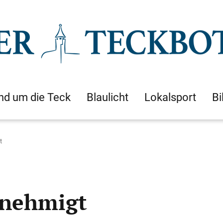
nd um die Teck
Blaulicht
Lokalsport
Bi
t
enehmigt