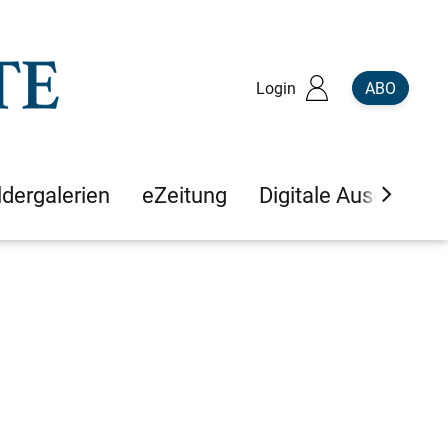
Login
ABO
ldergalerien
eZeitung
Digitale Ausgaben