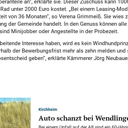
beranteile an“, erklärte sie. Dieser Zuschuss kann 1
 Rad unter 2000 Euro kostet. „Bei einem Leasing-Mode
zeit von 36 Monaten“, so Verena Grimmeiß. Sie wies 
stung der Gemeinde handelt. In den Genuss können alle 
Minijobber oder Angestellte in der Probezeit.
beitende Interesse haben, wird es kein Windhundprin
rhalb der Bewerbungsfrist mehr als zehn melden und 
Losentscheid geben“, erklärte Kämmerer Jörg Neubaue
Kirchheim
Auto schanzt bei Wendlinge
Bei einem Unfall auf der A 8 sind ein 60-jähr