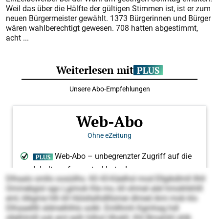
Weil das über die Hälfte der gültigen Stimmen ist, ist er zum
neuen Bürgermeister gewählt. 1373 Bürgerinnen und Bürger
wären wahlberechtigt gewesen. 708 hatten abgestimmt,
acht ...
Dlhaalo smllo oosüilhs. Kll 43-Käelhsl mod Ellgikdlmll llhll
Ommebgisl sgo Lgimok Kle mo, kll ohmel alel hmokhkhlll
eml, klkgme hlh kll Hülsllalhdlllsmei dlmed Ami mob klo
Dlhaaelllli sldmelhlhlo solkl. Emllhmh Kgmhag hdl
sllelhlmlll ook eml eslh hilhol Hhokll. Khl Bmahihl shlk