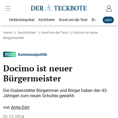
Teckbotenpokal
Kirchheim
Rund um die Teck
Blaulicht
Loka
ABO
Home
Nachrichten
Rund um die Teck
Docimo ist neuer
Bürgermeister
Kommunalpolitik
Docimo ist neuer
Bürgermeister
Die Grabenstetter Bürgerinnen und Bürger haben den 43-
Jährigen zum neuen Schultes gewählt.
Antje Dörr
01.12.2024