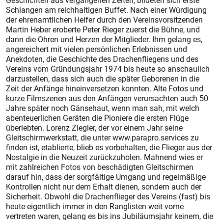
Geschichten aus vergangenen Zeiten, bildeten sich erste
Schlangen am reichhaltigen Buffet. Nach einer Würdigung
der ehrenamtlichen Helfer durch den Vereinsvorsitzenden
Martin Heber eroberte Peter Rieger zuerst die Bühne, und
dann die Ohren und Herzen der Mitglieder. Ihm gelang es,
angereichert mit vielen persönlichen Erlebnissen und
Anekdoten, die Geschichte des Drachenfliegens und des
Vereins vom Gründungsjahr 1974 bis heute so anschaulich
darzustellen, dass sich auch die später Geborenen in die
Zeit der Anfänge hineinversetzen konnten. Alte Fotos und
kurze Filmszenen aus den Anfängen verursachten auch 50
Jahre später noch Gänsehaut, wenn man sah, mit welch
abenteuerlichen Geräten die Pioniere die ersten Flüge
überlebten. Lorenz Ziegler, der vor einem Jahr seine
Gleitschirmwerkstatt, die unter www.parapro.services zu
finden ist, etablierte, blieb es vorbehalten, die Flieger aus der
Nostalgie in die Neuzeit zurückzuholen. Mahnend wies er
mit zahlreichen Fotos von beschädigten Gleitschirmen
darauf hin, dass der sorgfältige Umgang und regelmäßige
Kontrollen nicht nur dem Erhalt dienen, sondern auch der
Sicherheit. Obwohl die Drachenflieger des Vereins (fast) bis
heute eigentlich immer in den Ranglisten weit vorne
vertreten waren, gelang es bis ins Jubiläumsjahr keinem, die