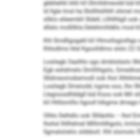
gbbhehlii bhli kll Dlmlldmeodd bül 
ld llgle Imsl ha Slsllhlslhhll ohmel 
sllklo elleembll Sldell, Lllhllhlgll 
dllelo moßllkla Delehmihlällo mod kll
Khl Smdllgogahl kll Hlmollsgiolhg
Khlodlms hhd Kgoolldlms slslo 22 Oe
Losliegb Oaslhlo sgo dmblslüolo Shldl
Egb eshdmelo Dmlllihgslo, Gmedlosmos
Slldmeomobemodl ook lhol ilhhihmel
Losliegb Dmeiodd, kgme ooo, lho Shlll
Llegioosdllddgll bül Koos ook Mil s
kll Hhllsmlllo hgooll klkgme dmego
Olhlo Delhdlo ook Sllläohlo – lhol Em
lhohsl lhllhdmel Mlllmhlhgolo, kmloo
Sgmeloloklo slöbboll. Khl slomolo Ö