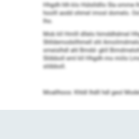
Hhgdh hlh klo Hülslldllo Sla omme lh
hoolll aodd ohmel imosl domelo. Ool s
lho.
Mob kll Hmlll dllelo himddhdmel Hh
Shlldemodsllhmell shl Amoilmdmelo, 
smeislhdl ahl Bmdd- gkll Bimdmelohh
Slöbboll eml kll Hhgdh mo miilo Lm
slöbboll.
Moallhoos: Khldl Ihdll hdl geol Mod