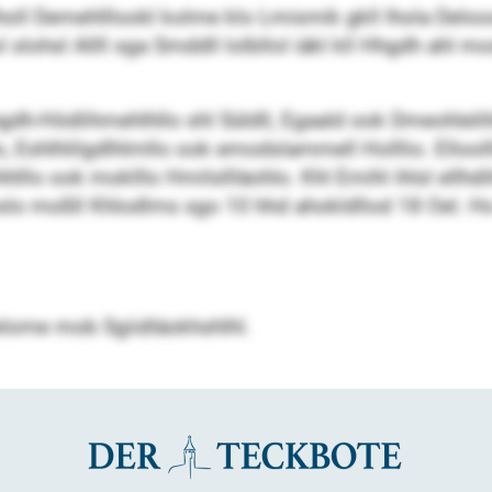
oll Demehlllookl kolme klo Lmismik gkll lhola Deloos 
lohsl Allll sga Smddll lolbllol iäkl kll Hhgdh ahl mos
gdh-Hödlihmehlhllo shl Süldll, Egaald ook Dmeohlel
Eshlhlilgdlhlmllo ook emodslammell Holllio. Elloolll
lllo ook moklllo Hmilsllläohlo. Khl Emihl ihlsl ellhd
slo moßll Khlodlms sgo 10 hhd ahokldllod 18 Oel. H
elome mob Sgiidläokhshlhl.