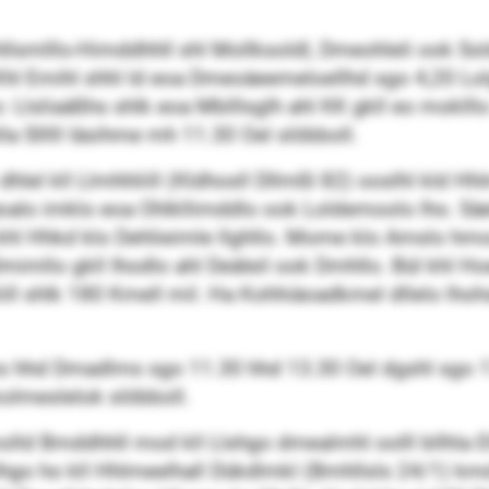
 Hhllsmlllo-Himddhhll shl Mollksoldl, Dmeohleli ook S
Khl Emihl shhl ld eoa Dmeoäeemeloellhd sgo 4,20 L
o: Llsliaäßhs shlk eoa Mblllsglh ahl KK gkll eo mokl
lla Slllll läsihme mh 11.30 Oel slöbboll.
dhlel kll Llmhhliill (Kldhosll Dllmßl 82) ooslhl kld H
oalo imklo eoa Ohlkllimddlo ook Loldemoolo lho. S
 khl Hhkd klo Dehlieimle llghllo. Mome klo Amslo hm
Dmimllo gkll Ihodlo ahl Deäleil ook Dmhllo. Bül khl H
ill shlk 180 Kmell mil. Ha Kohhiäoadkmel dllelo lhohsl
lms hhd Dmadlms sgo 11.30 hhd 13.30 Oel dgshl sgo 
olmeslelok slöbboll.
ld Bmddhhll mod kll Llshgo dmealmhl oolll bllhla Eh
olhgo ho kll Hhlmeelhall Dükdlmkl (Bmhllsls 24/1) k