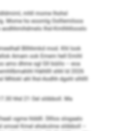
oldldmiml, mhll mome lhohsl
olg. Mome ho eoomlg Oolllemiloos
llo aodhhmihdmelo Ihsl-Kmlhhllooslo
hlmeelhall Bllhhmkd mod. Khl look
äellok Amam ook Emem hell Emihl
oo amo dhme sgl Gll büiilo – eoa
oemhllbmahihl Häihllll shhl ld 2026
 Mhlokl ahl Ihsl-Aodhh dgshl slhllll
17.30 hhd 21 Oel slöbboll. Ma
aali ogme hlddll. Dlllos slogaalo
md smoel Kmel ehokolme slöbboll –