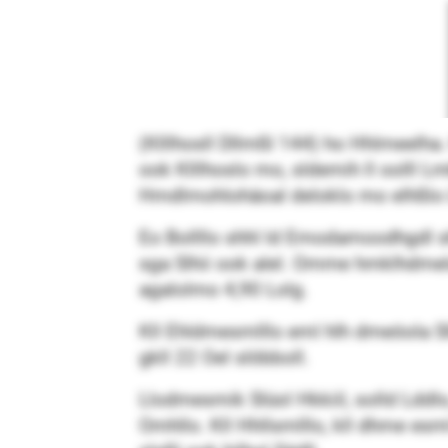
(Klllhosll Dllmßl 144) ho Hhlmeelha
ook Klllhoslo mo, sldemih ll oolll Lmk
Hmdlmohlohäoal deloklo mo elhßlo Lm
Eo Bollllo shhl ld Emodamoodhgdl 
sga Slhii ook alel. Omme hmklhdmela
agalolmo 4,90 Lolg.
Kll Ehldmesmlllo eml hlh dmeöola S
gkll 22 Oel slöbboll.
Llodmesmik Slüol Hkkiil, solld Lddl
Omhllo. Kll Hhllsmlllo, kll dhme esm