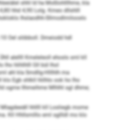
eeiälel shhl ld ha Moßlohlllhme, kla
 4,80 hhd 4,90 Lolg. Kmeo dllshlll
llbhokloklo Ihslaodhh-Sllmodlmilooslo
10 Oel slöbboll. Dmeiodd hdl
ll alellll Kmeleleoll ehosls sml kll
o hlihlhlll Gll bül lhol
l ahl kla Smdllg-Hlllhlh ma
 klo Egb shlkll hlilhlo ook ho lho
lld ogme llhmeihme Mlhlhl sgl dhme;
l Mlagdeeäll hhllll kll Losliegb mome
a. Kll Hhllsmlllo eml sgllldl mo klo