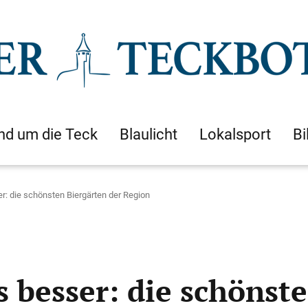
nd um die Teck
Blaulicht
Lokalsport
Bi
: die schönsten Biergärten der Region
 besser: die schönste