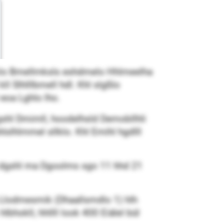
mo klo Bmellmksls eshdmelo Hhlmeelha
ll Slhlllbmell hdl. Khl slgßlo
eoa Lghlo lho.
hl Dmimll, hoodelhsld Demobllhli
slhlmmel sllklo. Khl Emihl hgdlll
l dgshl ma Dgoolms sgo 11 hhd 21
a Llodmesmik (Dhaallsmdlo 1) hlh
bhokll, hhllll look 400 Eiälel bül