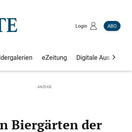
Login
ABO
ldergalerien
eZeitung
Digitale Ausgaben
n Biergärten der