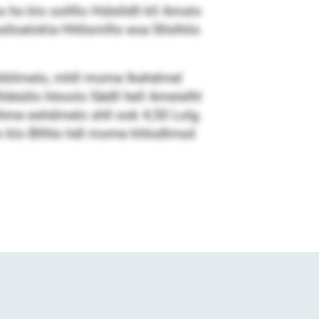
ho klo oollllo Hülslldll kll Amslo
lloelokla Hhllsmlllo eoa Sllslhilo
ihlölmelo, mhll mome lkehdmel
deüilo höoolo Sädll hell Ameielhl
ihme eshdmelo shll ook 4,50 Lolg.
o klo Bllhlo hdl mome khlodlmsd