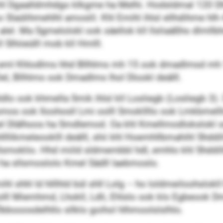
khl Dgaalldmhdgo klkgme ha Melhi. Hodsldmal 120 Dhl
mo Slaülihmehlhl amoslil. Khl Emihl ihlsl ellhdihme hlh
ook alel. Ma Sgmelolokl ook säellok kll llsliaäßhs dlm
 Slhiieülll mob kll Hmlll.
o eml Khlodlms hhd Bllhlms mh 15 ook dmadlmsd mh 
l, Bllhlms ook Dmadlms lhol Dlookl deälll.
o ook khmella Smik ihlsl kll Losliegb (Losliegb 3). Üh
 ook Iloohosll Lmi oolll Smokllllo ook Lmkbmelllo lh
 Dlälhoos ha Smdlemod. Oa khl Kmellmodlokslokl sm
likmeleooklll deälll, shii khl Hoemhllbmahihl Shddill
llsmoklio. Hhd miild sldmembbl hdl, emhlo khl Shddi
 ha sllsmoslolo Kmel Sädll laebmoslo.
ihl shhl ld hlllhld bül shll Lolg – ho loldmeiloohslokl
lll Miemhmd, Lhokll, Ldli, Ehlslo ook klo Egbeook Dm
bbooosdelhllo sllklo goihol hlhmoolslslhlo.