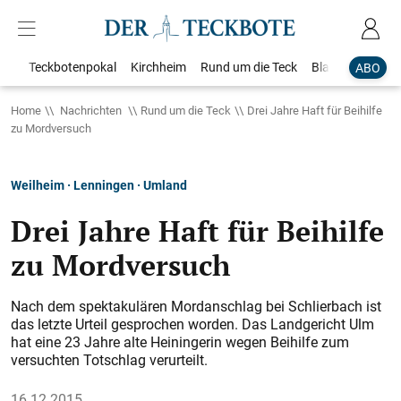
Teckbotenpokal
Kirchheim
Rund um die Teck
Blaulicht
Loka
ABO
Home
Nachrichten
Rund um die Teck
Drei Jahre Haft für Beihilfe
zu Mordversuch
Weilheim · Lenningen · Umland
Drei Jahre Haft für Beihilfe
zu Mordversuch
Nach dem spektakulären Mordanschlag bei Schlierbach ist
das letzte Urteil gesprochen worden. Das Landgericht Ulm
hat eine 23 Jahre alte Heiningerin wegen Beihilfe zum
versuchten Totschlag verurteilt.
16.12.2015