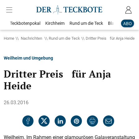
Teckbotenpokal
Kirchheim
Rund um die Teck
Blaulicht
Loka
ABO
Home
Nachrichten
Rund um die Teck
Dritter Preis für Anja Heide
Weilheim und Umgebung
Dritter Preis für Anja
Heide
26.03.2016
Weilheim. Im Rahmen einer glamourösen Galaveranstaltung