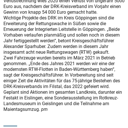
Verlustrechnung wies 2020 einen Verlust von ungefähr 5000
Euro aus, nachdem der DRK-Kreisverband im Vorjahr einen
Gewinn von knapp 54 000 Euro gemacht hatte.
Wichtige Projekte des DRK im Kreis Göppingen sind die
Erweiterung der Rettungswache in Süßen sowie die
Erneuerung der Integrierten Leitstelle in Göppingen. „Beide
Vorhaben verlaufen planmäßig und sollen noch in diesem
Jahr fertiggestellt werden“, betont Kreisgeschäftsführer
Alexander Sparhuber. Zudem werden in diesem Jahr
insgesamt acht neue Rettungswagen (RTW) gekauft.
Zwei Fahrzeuge wurden bereits im März 2021 in Betrieb
genommen. „Ende des Jahres 2021 werden wir eine der
modernsten RTW-Flotten in Baden-Württem­berg haben“,
sagt der Kreisgeschäftsführer. In Vorbereitung sind seit
einiger Zeit die Aktivitäten für das 75-jährige Bestehen des
DRK-Kreisverbands im Fils­tal, das 2022 gefeiert wird.
Geplant sind Aktionen im gesamten Landkreis, darunter ein
Festakt in Eislingen, eine Sonderausstellung im Rotkreuz-
Landesmuseum in Geislingen und die Teilnahme am
Maientagsumzug.
pm