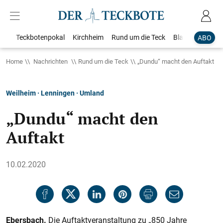
Teckbotenpokal
Kirchheim
Rund um die Teck
Blaulicht
Loka
ABO
Home
Nachrichten
Rund um die Teck
„Dundu“ macht den Auftakt
Weilheim · Lenningen · Umland
„Dundu“ macht den
Auftakt
10.02.2020
Ebersbach.
Die Auftaktveranstaltung zu „850 Jahre