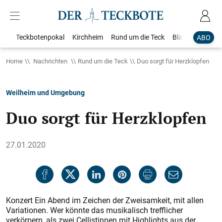
Teckbotenpokal
Kirchheim
Rund um die Teck
Blaulicht
Loka
ABO
Home
Nachrichten
Rund um die Teck
Duo sorgt für Herzklopfen
Weilheim und Umgebung
Duo sorgt für Herzklopfen
27.01.2020
Konzert Ein Abend im Zeichen der Zweisamkeit, mit allen
Variationen. Wer könnte das musikalisch trefflicher
verkörpern, als zwei Cellistinnen mit Highlights aus der