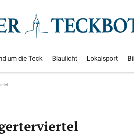
nd um die Teck
Blaulicht
Lokalsport
Bi
ertel
erterviertel