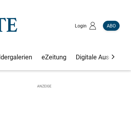
Login
ABO
ldergalerien
eZeitung
Digitale Ausgaben