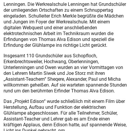
Lenningen. Die Werkrealschule Lenningen hat Grundschüler
der umliegenden Ortschaften zu einem Schnuppertag
eingeladen. Schulleiter Erich Merkle begrüßte die Mädchen
und Jungen im Foyer der Werkrealschule. Mit einem
digitalen Webquest und einer anschließenden
elektrotechnischen Arbeit im Technikraum wurden die
Erfindungen von Thomas Alva Edison und speziell die
Erfindung der Glühlampe ins richtige Licht gerückt.
Insgesamt 110 Grundschüler aus Schopfloch,
Erkenbrechtsweiler, Hochwang, Oberlenningen,
Unterlenningen und Owen wurden an vier Vormittagen von
den Lehrern Martin Siwek und Joe Storz mit ihren
„Assistant-Teachern“ Sheqere, Alexander, Paul und Micha
willkommen geheißen. Auf sie warteten spannende Stunden
rund um den berühmten Erfinder Thomas Alva Edison.
Das „Projekt Edison“ wurde schließlich mit einem Film über
Herstellung, Aufbau und Funktion der elektrischen
Glühlampe abgeschlossen. Für alle Teilnehmer, Schüler,
Assistant-Teacher und Lehrer gab es am Ende einen
kräftigen Applaus, denn Edison hatte, auf spannende Weise,
Licht ins Dunkel gebracht.
pm