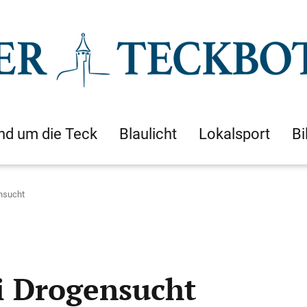
nd um die Teck
Blaulicht
Lokalsport
Bi
ensucht
ei Drogensucht