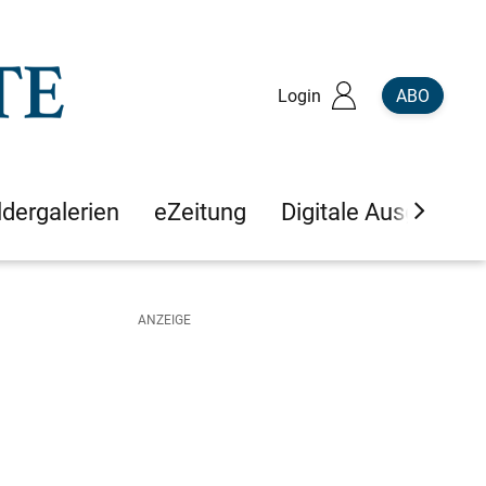
Login
ABO
ldergalerien
eZeitung
Digitale Ausgaben