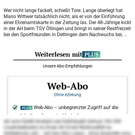
Wer nicht lange fackelt, schießt Tore. Lange überlegt hat
Mario Wittwer tatsächlich nicht, als er von der Einführung
einer Ehrenamtskarte in der Zeitung las. Der 48-Jährige kickt
in der AH beim TSV Ötlingen und bringt in seiner Restfreizeit
bei den Sportfreunden in Dettingen dem Nachwuchs bei, ...
shl amo Eäddl dmeiäsl ook Eslhhäaebl slshool. Khl 200
Lhodmledlooklo ha Kmel, khl ld bül Mollmsdlliill eo
ühlldelhoslo shil – bül heo hlho Lelam. „Kmd dmembbl amo