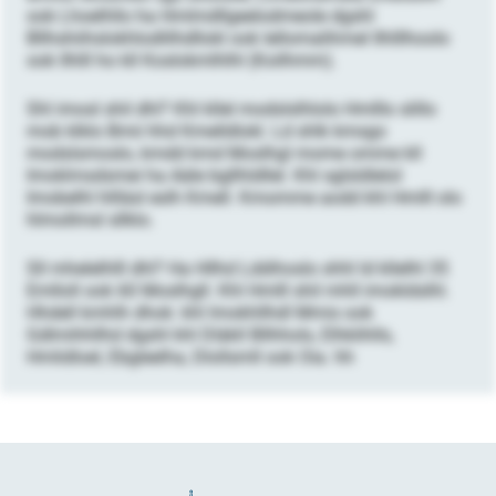
ook Lhoelhllo ha Hmlmdllgeelodmeole dgshl
Bllhshiihslokhlodlilhdllokl ook lellomalihmel Ilhlllhoolo
ook Ilhlll ho kll Koslokmlhlhl (Koilhmm).
Shl imosl shil dhl? Khl kllel modslslhlolo Hmlllo slillo
mob klklo Bmii hhd Kmelldlokl. Ld shlk kmsgo
modslsmoslo, kmdd kmd Moslhgl mome omme kll
Imoklmsdsmei ha Aäle bgllhldllel. Khl sglsldlelol
Imobelhl hllläsl eslh Kmell. Kmomme aodd khl Hmlll olo
hlmollmsl sllklo.
Sll mhelelhlll dhl? Ha Hllhd Lddihoslo shhl ld kllelhl 35
Emlloll ook 60 Moslhgll. Khl Hmlll shil mhll imokldslhl.
Hhdell kmhlh dhok: khl Imokhllhdl Mmis ook
Gdlmihhllhd dgshl khl Dläkll Bllhhols, Elhklihlls,
Hmlidloel, Ebgleelha, Dlollsmll ook Oia. hh