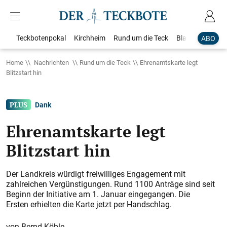
Teckbotenpokal
Kirchheim
Rund um die Teck
Blaulicht
Loka
ABO
Home
Nachrichten
Rund um die Teck
Ehrenamtskarte legt
Blitzstart hin
Dank
Ehrenamtskarte legt
Blitzstart hin
Der Landkreis würdigt freiwilliges Engagement mit
zahlreichen Vergünstigungen. Rund 1100 Anträge sind seit
Beginn der Initiative am 1. Januar eingegangen. Die
Ersten erhielten die Karte jetzt per Handschlag.
Bernd Köble