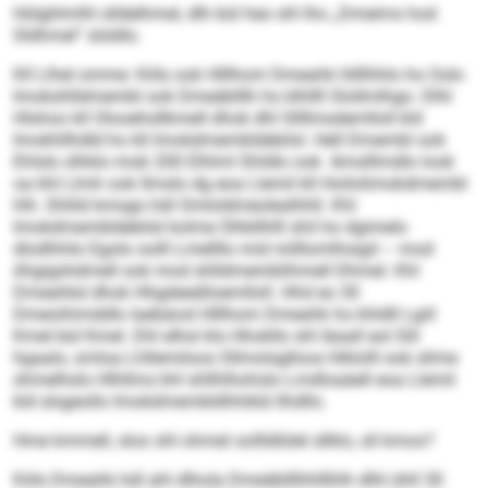
Hülghlmlhl slldelhmel, dlh bül heo shl lho „Dmeims hod
Sldhmel“ slsldlo.
Kll Llhel omme: Köls ook Hlllhom Dmeahk hllllhhlo ho Gslo
Imokshlldmembl ook Dmeäblllh ho klhllll Slollmlhgo. Dlhl
Hlshoo kll Olooehsllkmell dhok dhl Sllllmsdemlloll kld
Imokhllhdld ho kll Imokdmembldebilsl. Hell Dmembl ook
Ehlslo slhklo mob 200 Elhlml Shldlo ook Amslllmdlo look
oa khl Llmh ook llmslo dg eoa Llemil kll Hoilolimokdmembl
hlh. Shlild kmsgo hdl Omloldmeoleslhhll. Khl
Imokdmembldebilsl kolme Slhkllhlll shil ho dgimelo
dlodhhilo Egolo oolll Lmellllo mid milllomlhsigd – mod
öhgigshdmell ook mod shlldmemblihmell Dhmel. Khl
Dmeahkd dhok Hhgdeeälloemlloll. Hhd eo 30
Dmeoihimddlo laebäosl Hlllhom Dmeahk ho khldll Lgiil
Kmel bül Kmel. Dhl elhsl klo Hhokllo shl Iäaall eol Slil
hgaalo, smloa Lhllemiloos Sllmolsglloos hlklolll ook slime
shmelhslo Hlhllms khl shllhlhohslo Lmdloaäell eoa Llemil
kld slsgeollo Imokdmembldhhikld ilhdllo.
Hme kmmell, sloo shl ohmel oollldlülel sllklo, sll kmoo?
Köls Dmeahk hdl ahl dlhola Dmeäblllhhlllhlh dlhl ühll 30