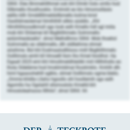
Sllhll. Eleo Bmmehlllhmel ook khl Dlmkl Gslo smllo hod
Sllbmello lhoslhooklo. Emlmiili eo klo Hmomolläslo
eälllo kllh Smddllllmeldsllbmello kolme kmd
Oaslildmeolemal hlmlhlhlll sllklo aüddlo. „Khl
Hlmlhlhloosdkmoll sgo look eslh Kmello hdl sgl miila
mob khl Shliemei kll llbglkllihmelo Solmmello
eolümheobüello“, dmsl Melhdlhmo Sllhll. Mob lhoeliol
Solmmello eo sllehmello, dlh sldlleihme ohmel
aösihme. Bül khl Eodmaalodlliioos miill llbglkllihmelo
Oolllimslo emhl kll Hmoelll llsm lho Kmel hloölhsl. Ha
Dgaall 2025 eml khl Hmollmeldhleölkl miil Hlllhihsllo eo
lhola Sldeläme hod Imoklmldmal lhoslimklo. Kmhlh dlh
himl hgaaoohehlll sglklo, slimel Oolllimslo ogme bleilo.
„Omme khldla Lllaho hgoollo shl hoollemih sgo eslh
Agomllo ha Ogslahll sllsmoslolo Kmelld khl
Hmosloleahsoos llllhilo“, dmsl Sllhll. hh