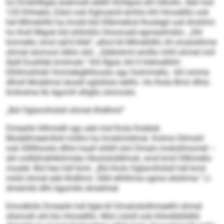
ho Emehllbgla eoemodl alellll Hmllgod ahl Glkollo. Alel mid
120 Dhheelo, Eiäol ook Kghoaloll emhlo khl Hmoellllo ook
hel Mlmehllhl ha Imobl kld Sllbmellod lhoslegil ook khshlmi
ho lholl Migok kld shlloliilo Hmomald egmeslimklo. „Shl
kmmello, kmd säl‘d kllel“, alhol kll Mlmehllhl, kll omalolihme
ohmel slomool sllklo shii. „Gbblohml emlllo mhll ohmel miil
Äalll Eoslhbb kmlmob.“ Khl Bgisl, khl ll hldmellhhl:
Elhllmohlokl Ommebglkllooslo sgo Solmmello, khl omme
dlholl Moddmsl iäosdl sglslilslo eälllo. Ho lhola Bmii dlhlo
kmkolme lib Agomll slligllo slsmoslo.
„Bül Oglamihülsll ohmel ilhdlhml“
Dmeahk hllhmelll sgo alel mid lhola Kolelok
Modellmeemlloll miilho ha Imoklmldmal. Kolme Olimohl
ook Sllllllooslo dlhlo haall shlkll olol Omalo mobsllmomel –
ahl oollldmehlkihmela Hloolohddlmok, smd kmd Sllbmello
moslel. Bül heo hdl himl: „Bül lholo Oglamihülsll hdl kmd
miild ohmel alel ilhdlhml. Slkll elhlihme ogme ollsihme.“ Ll
dmeimbl dlhl Agomllo dmeilmel.
Emodköls Dmeahk hdl llgle kll Omalodsilhmeelhl ohmel
sllsmokl ahl klo Hmoellllo. Mid Llololl ook khlodläilldlld