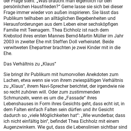
der Frage steht: „Was braucht man eigentlich für den
persönlichen Hausfrieden?“ Gerne lasse sie sich bei dieser
Frage immer wieder von außen inspirieren. Sie lässt das
Publikum teilhaben an alltäglichen Begebenheiten und
Herausforderungen aus dem Leben einer sechsköpfigen
Familie mit Teenagern. Thea Eichholz ist nach dem
Krebstod ihres ersten Mannes Bernd-Martin Müller im Jahr
2003 in zweiter Ehe mit Steffen Doll verheiratet. Beide
verwitweten Ehepartner brachten je zwei Kinder mit in die
Ehe.
Das Verhältnis zu „Klaus“
Sie bringt ihr Publikum mit humorvollen Anekdoten zum
Lachen, etwa wenn sie von ihrem zwiespältigen Verhältnis
zu „Klaus“, ihrem Navi-Sprecher berichtet, der irgendwie nie
so recht zuhören will. Oder zum zustimmenden
Schmunzeln, wenn es um die „Fassade“ ihres
Lebenshauses in Form ihres Gesichts geht, dass echt ist, in
dem Falten einfach Falten sein dürfen und ihr Gesicht
dadurch so „viele Möglichkeiten hat“: „Wie wunderbar, dass
ich nicht einfältig bin“, befindet Thea Eichholz mit einem
Augenzwinkern. Wie gut, dass die Lebenslinien sichtbar sind