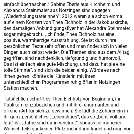
einfach überraschen.“ Sabine Eberle aus Kirchheim und
Alexandra Steinmaier aus Notzingen sind dagegen
„Wiederholungstäterinnen“: 2012 waren sie schon einmal
auf einem Konzert von Thea Eichholz in der Jakobuskirche,
den damaligen Ankündigungsflyer hat Alexandra Steinmaier
sogar mitgebracht. „Ich finde, Thea Eichholz hat eine
positive, warmherzige Ausstrahlung. Sie ist durch ihre
persönlichen Texte sehr offen und man findet sich in vielen
Dingen auch selbst wieder. Die Themen sind aus dem Alltag
gegriffen, sind nachdenklich, tiefgründig und humorvoll.
Das ist einfach eine gute Mischung, und dazu hat sie eine
tolle Stimme“, sind sich die beiden einig. Würde es nach
ihnen gehen, könnte die Künstlerin mit ihren
unterschiedlichen Programmen ruhig öfter in Notzingen
Station machen.
Tatsächlich schafft es Thea Eichholz von Beginn an, ihr
Publikum einzubeziehen und mit ihrer charmanten und
offenen Art für sich zu gewinnen. Sie lädt die Zuhörer ein in
ihr ganz persönliches „Lebenshaus“, das so „bunt, voll und
laut“ ist, „Jahre sind darin verstaut“, sodass so mancher
Wunsch teils gar keinen Platz mehr darin findet und man vor