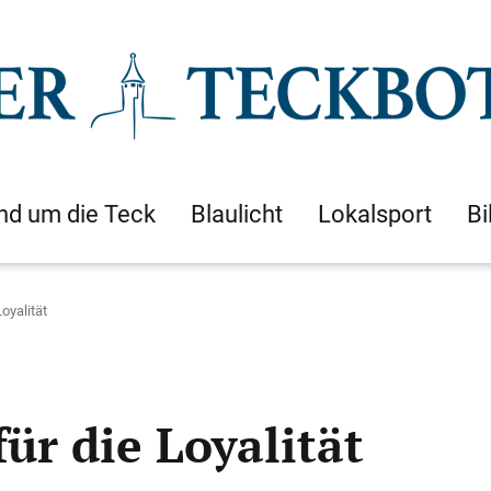
nd um die Teck
Blaulicht
Lokalsport
Bi
oyalität
ür die Loyalität