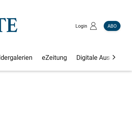
Login
ABO
ldergalerien
eZeitung
Digitale Ausgaben