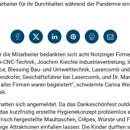
arbeiter für ihr Durchhalten während der Pandemie ein
r die Mitarbeiter bedankten sich acht Notzinger Firm
-CNC-Technik, Joachim Kiechle Industrievertretung, I
ice, Blessing Bau- und Umwelttechnik, Lasercomb und
 Penzkofer, Geschäftsführer bei Lasercomb, und Dr. Mar
aller Firmen waren begeistert“, schwärmte Carina Wei
ik.
hatten sich angemeldet. Da das Dankeschönfest outdo
das kurzfristig erstellte Hygienekonzept problemlos 
risch hergestellte Maultaschen, Crêpes, Würste und F
nige Attraktionen einfallen lassen: Die Kinder durften