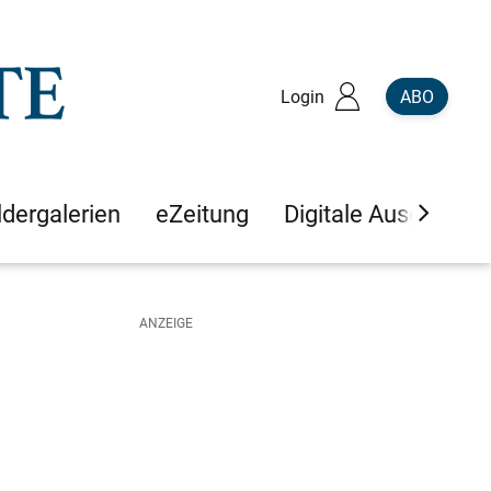
Login
ABO
ldergalerien
eZeitung
Digitale Ausgaben