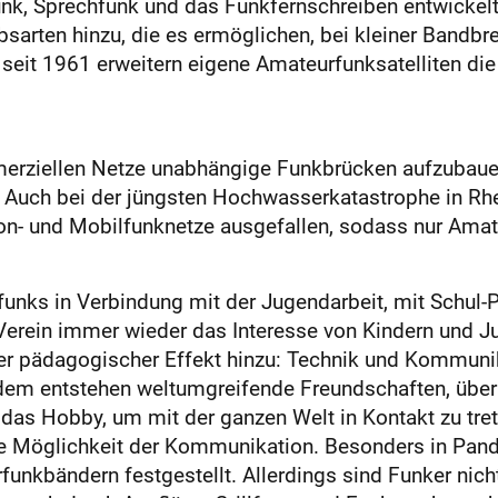
nk, Sprechfunk und das Funkfernschreiben entwickelt
ebsarten hinzu, die es ermöglichen, bei kleiner Bandbr
seit 1961 erweitern eigene Amateurfunksatelliten d
merziellen Netze unabhängige Funkbrücken aufzubaue
 Auch bei der jüngsten Hochwasserkatastrophe in Rhe
on- und Mobilfunknetze ausgefallen, sodass nur Ama
funks in Verbindung mit der Jugendarbeit, mit Schul-
erein immer wieder das Interesse von Kindern und J
r pädagogischer Effekt hinzu: Technik und Kommunik
rdem entstehen weltumgreifende Freundschaften, übe
as Hobby, um mit der ganzen Welt in Kontakt zu tret
e Möglichkeit der Kommunikation. Besonders in Pand
funkbändern festgestellt. Allerdings sind Funker nich