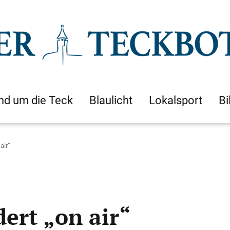
nd um die Teck
Blaulicht
Lokalsport
Bi
air“
ert „on air“