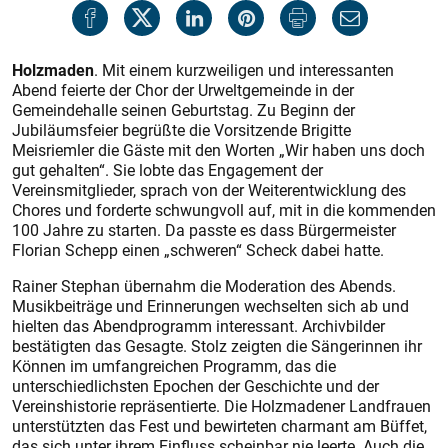
Holzmaden
. Mit einem kurzweiligen und interessanten
Abend feierte der Chor der Urweltgemeinde in der
Gemeindehalle seinen Geburtstag. Zu Beginn der
Jubiläumsfeier begrüßte die Vorsitzende Brigitte
Meisriemler die Gäste mit den Worten „Wir haben uns doch
gut gehalten“. Sie lobte das Engagement der
Vereinsmitglieder, sprach von der Weiterentwicklung des
Chores und forderte schwungvoll auf, mit in die kommenden
100 Jahre zu starten. Da passte es dass Bürgermeister
Florian Schepp einen „schweren“ Scheck dabei hatte.
Rainer Stephan übernahm die Moderation des Abends.
Musikbeiträge und Erinnerungen wechselten sich ab und
hielten das Abendprogramm interessant. Archivbilder
bestätigten das Gesagte. Stolz zeigten die Sängerinnen ihr
Können im umfangreichen Programm, das die
unterschiedlichsten Epochen der Geschichte und der
Vereinshistorie repräsentierte. Die Holzmadener Landfrauen
unterstützten das Fest und bewirteten charmant am Büffet,
das sich unter ihrem Einfluss scheinbar nie leerte. Auch die