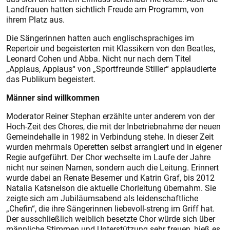
Landfrauen hatten sichtlich Freude am Programm, von
ihrem Platz aus.
Die Sängerinnen hatten auch englischsprachiges im
Repertoir und begeisterten mit Klassikern von den Beatles,
Leonard Cohen und Abba. Nicht nur nach dem Titel
„Applaus, Applaus“ von „Sportfreunde Stiller“ applaudierte
das Publikum begeistert.
Männer sind willkommen
Moderator Reiner Stephan erzählte unter anderem von der
Hoch-Zeit des Chores, die mit der Inbetriebnahme der neuen
Gemeindehalle in 1982 in Verbindung stehe. In dieser Zeit
wurden mehrmals Operetten selbst arrangiert und in eigener
Regie aufgeführt. Der Chor wechselte im Laufe der Jahre
nicht nur seinen Namen, sondern auch die Leitung. Erinnert
wurde dabei an Renate Besemer und Katrin Graf, bis 2012
Natalia Katsnelson die aktuelle Chorleitung übernahm. Sie
zeigte sich am Jubiläumsabend als leidenschaftliche
„Chefin“, die ihre Sängerinnen liebevoll-streng im Griff hat.
Der ausschließlich weiblich besetzte Chor würde sich über
männliche Stimmen und Unterstützung sehr freuen, hieß es