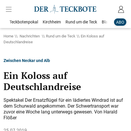
Teckbotenpokal
Kirchheim
Rund um die Teck
Blaulicht
Loka
ABO
Home
Nachrichten
Rund um die Teck
Ein Koloss auf
Deutschlandreise
Zwischen Neckar und Alb
Ein Koloss auf
Deutschlandreise
Spektakel Der Ersatzflügel für ein lädiertes Windrad ist auf
dem Schurwald angekommen. Der Schwertransport war
zuvor eine Woche lang unterwegs gewesen. Von Harald
Flößer
25.07.2019