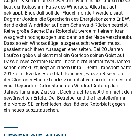
Gegen 13.30 Uhr ist es geschafft. Nach seiner langen Reise
liegt der Koloss am Fuße des Windrads. Alles hat gut
geklappt. Ende Juli soll der Flügel montiert werden, sagt
Dagmar Jordan, die Sprecherin des Energiekonzerns EnBW,
der die drei Windräder auf dem Schurwald-Rücken betreibt.
Keine große Sache: Das Rotorblatt werde mit einem Kran
waagrecht hochgezogen und dann an der Nabe verschraubt.
Dass so ein Windradflügel ausgetauscht werden muss,
passiert nach ihren Aussagen eher selten. Bei 20 Jahren
Laufzeit gebe vielleicht mal ein Getriebe seinen Geist auf.
Dass dieses zentrale Bauteil nach nicht einmal zwei Jahren
schon defekt ist, liegt an einem Unfall. Beim Transport hatte
2017 ein Lkw das Rotorblatt touchiert, was zu Rissen auf
der Glasfaser-Fläche führte. Zunächst versuchte man es mit
einer Reparatur. Dafür stand das Windrad Anfang des
Jahres für einige Zeit still. Doch brachte die Aktion nicht den
gewünschten Erfolg. Der Betreiber und die Herstellerfirma,
die Nordex SE, entschieden, das lädierte Rotorblatt gegen
ein neues auszutauschen.