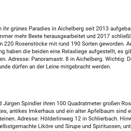
hr grünes Paradies in Aichelberg seit 2013 aufgebau
immer mehr Beete herausgearbeitet und 2017 schließl
en 220 Rosenstöcke mit rund 190 Sorten geworden. Au
 haben die beiden eine Relaxliege aufgestellt, es gi
en. Adresse: Panoramastr. 8 in Aichelberg. Wichtig: Der
unde dürfen an der Leine mitgebracht werden.
d Jürgen Spindler ihren 100 Quadratmeter großen Ros
es, antikes Imkerhaus und ein alter Apfelbaum sind e
inen. Adresse: Hölderlinweg 12 in Schlierbach. Hinwei
elbstgemachte Liköre und Sirupe und Spirituosen, u