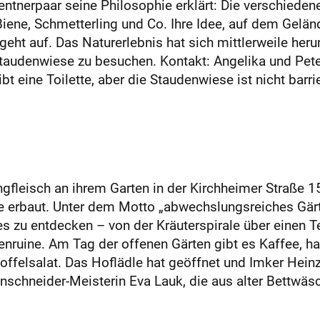
tnerpaar seine Philosophie erklärt: Die verschieden
 Biene, Schmetterling und Co. Ihre Idee, auf dem Gelä
eht auf. Das Naturerlebnis hat sich mittlerweile he
Staudenwiese zu besuchen. Kontakt: Angelika und Pete
t eine Toilette, aber die Staudenwiese ist nicht barri
gfleisch an ihrem Garten in der Kirchheimer Straße 159
ie erbaut. Unter dem Motto „abwechslungsreiches Gär
es zu entdecken – von der Kräuterspirale über einen 
rtenruine. Am Tag der offenen Gärten gibt es Kaffee,
felsalat. Das Hoflädle hat geöffnet und Imker Heinz-
nschneider-Meisterin Eva Lauk, die aus alter Bettwä