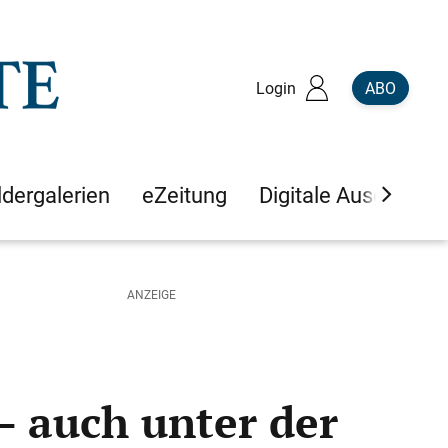
Login
ABO
ldergalerien
eZeitung
Digitale Ausgaben
– auch unter der