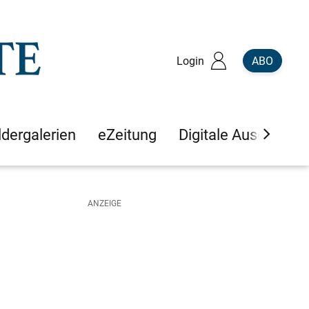
Login
ABO
ldergalerien
eZeitung
Digitale Ausgaben