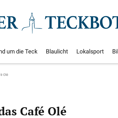
nd um die Teck
Blaulicht
Lokalsport
Bi
fé Olé
das Café Olé