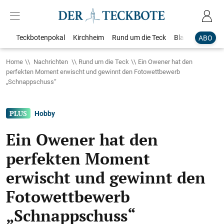
Teckbotenpokal
Kirchheim
Rund um die Teck
Blaulicht
Loka
ABO
Home
Nachrichten
Rund um die Teck
Ein Owener hat den
perfekten Moment erwischt und gewinnt den Fotowettbewerb
„Schnappschuss“
Hobby
Ein Owener hat den
perfekten Moment
erwischt und gewinnt den
Fotowettbewerb
„Schnappschuss“