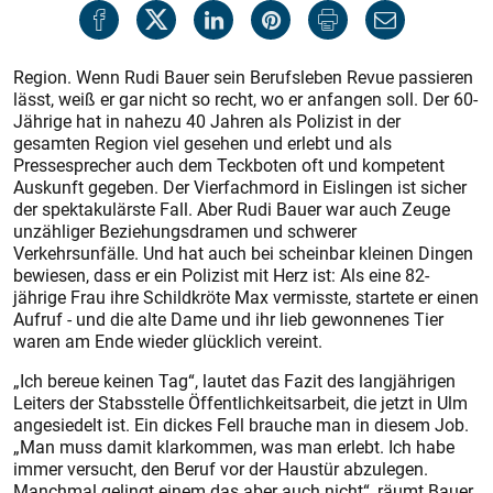
Region. Wenn Rudi Bauer sein Berufsleben Revue passieren
lässt, weiß er gar nicht so recht, wo er anfangen soll. Der 60-
Jährige hat in nahezu 40 Jahren als Polizist in der
gesamten Region viel gesehen und erlebt und als
Pressesprecher auch dem Teckboten oft und kompetent
Auskunft gegeben. Der Vierfachmord in Eislingen ist sicher
der spektakulärste Fall. Aber Rudi Bauer war auch Zeuge
unzähliger Beziehungsdramen und schwerer
Verkehrsunfälle. Und hat auch bei scheinbar kleinen Dingen
bewiesen, dass er ein Polizist mit Herz ist: Als eine 82-
jährige Frau ihre Schildkröte Max vermisste, startete er einen
Aufruf - und die alte Dame und ihr lieb gewonnenes Tier
waren am Ende wieder glücklich vereint.
„Ich bereue keinen Tag“, lautet das Fazit des langjährigen
Leiters der Stabsstelle Öffentlichkeitsarbeit, die jetzt in Ulm
angesiedelt ist. Ein dickes Fell brauche man in diesem Job.
„Man muss damit klarkommen, was man erlebt. Ich habe
immer versucht, den Beruf vor der Haustür abzulegen.
Manchmal gelingt einem das aber auch nicht“, räumt Bauer