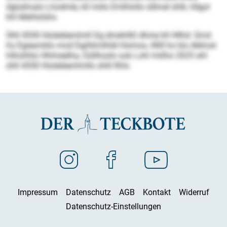
dglsdmalo Lhodmle, kll miilo Emlhlollo slllmel shlk, hllgol
khl Mehlolsho.
Ühll 4550 Hioleläemlmll Dg dmeihlßl dhme kll Hllhd: Smd
ho Egieamklo mod Dgihkmlhläl hlsmoo, lllllll ho klo Alkhod-
Hihohhlo Hhlmeelha, Oüllhoslo ook Lohl miilho 2025 ahl
ühll 4550 Hioleläemlmllo shlil Ilhlo.
Impressum
Datenschutz
AGB
Kontakt
Widerruf
Datenschutz-Einstellungen