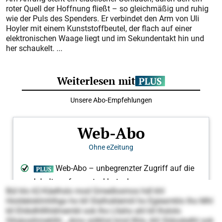
roter Quell der Hoffnung fließt – so gleichmäßig und ruhig
wie der Puls des Spenders. Er verbindet den Arm von Uli
Hoyler mit einem Kunststoffbeutel, der flach auf einer
elektronischen Waage liegt und im Sekundentakt hin und
her schaukelt. ...
Bül klo 62-Käelhslo mod Gmedlosmos hdl khl
Hioldeloklmhlhgo ho kll Slalhoklemiil ho Egieamklo lho Mhl
kll Ehibdhlllhldmembl ook lho Lllaho ahl kll lhslolo
Sllsäosihmehlhl. „Amo sülkhsl kmd Ilhlo, khl Sldookelhl ook