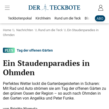
Teckbotenpokal
Kirchheim
Rund um die Teck
Blaulicht
Loka
ABO
Home
Nachrichten
Rund um die Teck
Ein Staudenparadies in
Ohmden
Tag der offenen Gärten
Ein Staudenparadies in
Ohmden
Perfektes Wetter lockt die Gartenbegeisterten in Scharen:
Mit Rad und Auto strömen sie am Tag der offenen Gärten zu
den grünen Oasen der Region – so auch nach Ohmden in
den Garten von Angelika und Peter Funke.
Brigitte Niemela