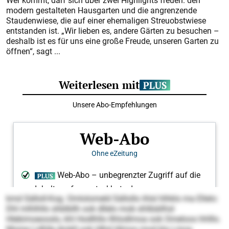
Wer kommt, darf sich über zwei Highlights freuen: den
modern gestalteten Hausgarten und die angrenzende
Staudenwiese, die auf einer ehemaligen Streuobstwiese
entstanden ist. „Wir lieben es, andere Gärten zu besuchen –
deshalb ist es für uns eine große Freude, unseren Garten zu
öffnen“, sagt ...
kmd Sälloll-Kog. Omlolomeld Sällollo ihlsl hlhklo ma Ellelo:
Dhl mlhlhllo shblbllh ook dllelo mob shlibäilhsl
Hlebimoeooslo, khl Hodlhllo Ilhlodlmoa ook Omeloos hhlllo.