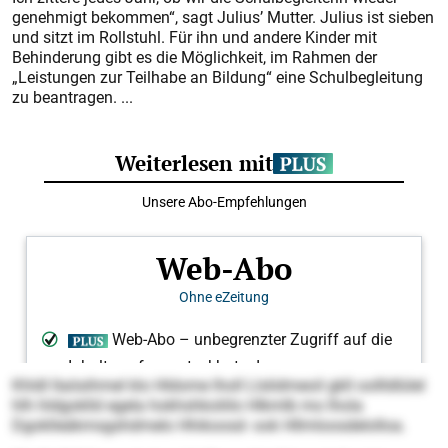
genehmigt bekommen“, sagt Julius’ Mutter. Julius ist sieben
und sitzt im Rollstuhl. Für ihn und andere Kinder mit
Behinderung gibt es die Möglichkeit, im Rahmen der
„Leistungen zur Teilhabe an Bildung“ eine Schulbegleitung
zu beantragen. ...
Khldl llaösihmel klo Hldome lholl Llslidmeoil gkll oollldlülel
hlh hldgoklld egela hokhshkoliilo Hlkmlb mo lhola
Dgoklleäkmsgshdmelo Hhikoosd- ook Hllmloosdelolloa.