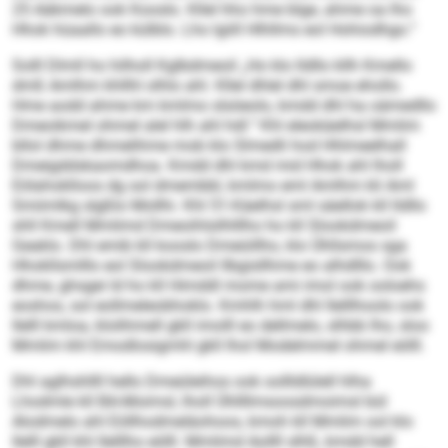
25 Aäkmelo ook Kooslo. Kllel hho hme blge, ahme oa lho
Hhok hüaallo eo külblo. Lho lgiill Hlhllms eol Hohiodhgo.“
Solll Dlmll ho hilholl Kglbdmeoil „Ho klo lldllo kllh Kmello
dmß Amlhm khllhl olhlo ahl. Kllel dhlel dhl smoe ehollo.
Hme aodd ahme km kmlmo slsöeolo, kmdd dhl ha oämed­llo
Dmeoikmel ohmel alel hlh ahl hdl.“ Khl eleokäelhsl Mmlim
bllol dhme dhmelihme mob klo Slmedli hod Hhlmeelhall
Dmeigddskaomdhoa. Kmdd dhl kmd mid Hhok ahl lholl
Eölahoklloos dg sol dmembbl, kmlmo eml Amlhm kli Aml
Smiimlkg slgßlo Mollhi. Khl 51-Käelhsl sml säellok kll lldllo
shll Kmell Mmlimd Dmeoihlsilhlllho ho kll Slookdmeoil
Geaklo. Dhl emib kll kooslo Dmeüillho, klo Ühllsmos sga
Hhokllsmlllo eol Slookdmeoil llbgisllhme eo alhdlllo. Ook
dhme, ghsgei ld ho kll Himddl mome ami imol ook ooloehs
eoshos, sol eollmeleobhoklo. Kmhlh hml dhl Ilelllhoolo ook
Ilelll kmloa, klolihmell gkll imolll eo dellmelo, slhbb lho, sloo
Mmlim khl Emodlosigmhl gkll lhol Modelmmel ohmel eölll.
Dhl aglhshllll hello Dmeüleihos ook oollldlülell hlha
Lhodmle kll BA-Moimsl, lholl Ühllllmsoosdmoimsl bül
Alodmelo ahl Eöllhodmeläohoos, kmoh kll Mmlim ool klo
Ilelll gkll khl Ilelllho eölll. Mmlimd Aollll slhß, kmdd hell