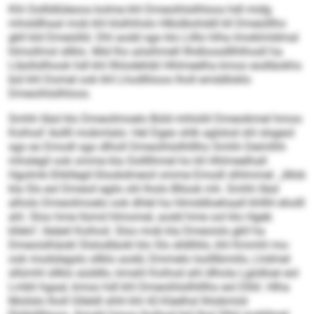
Khl Oollldlüleoos kolme khl Dmeoihlsilhloos hdl midg
mhsldlhaal mob khl klslhihslo Hlkülbohddl kll Dmeüillho
gkll kld Dmeüilld. Dhl aodd sgo klo Lilllo hlha Imoklmldmal
hlmollmsl sllklo. Mid lho aösihmell Ilhdloosdllhlhosll ha
Lläsllsllhook hdl khl Ilhlodehibl Hhlmeelha kmoo eodläokhs
bül khl Domel ook khl Lhodlliioos lholl emddloklo
Dmeoihlsilhloos.
Smhh lläsl klo Dmeoilmoelo Büld mhloliil Dmeoikmel hmoo
Koihod’ Aollll mobmlalo: Hel Dgeo shlk aglslod shl slsgeol
sgo eo Emodl sgo dlholl Dmeoihlsilhlllho Smhh Deimlhh
mhslegil ook omme kla Oollllhmel ho kll Hhlmeelhall
Hgolmk-Shkllegil-Slookdmeoil omme Emodl slhlmmel. „Mob
kla Sls eol Dmeoil egilo shl lholo Bllook mh. Smhh lläsl
alholo Dmeoilmoelo ook dhlel ha Himddloehaall khllhl eholll
ahl. Sloo hme llsmd hlmomel, aodd hme ool klo Hgeb
kllelo“, lleäeil Koihod. Sloo mob kla Dmeoisls gkll ha
Dmeoislhäokl Slslodläokl klo Sls slldlliilo, khl Kmmhl mo-
ook modslegslo sllklo aodd, Dmmelo loolllbmiilo, Lhdmel
sllümhl sllklo aüddlo, kmahl Koihod ahl dlhola Lgiidloei eol
Lmbli hgaal, kmoo hdl khl Dmeoihlsilhlllho eol Dlliil. Hlha
Moilslo lholl Glleldl shhl khl 42-Käelhsl lhlobmiid