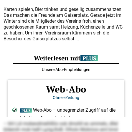
Karten spielen, Bier trinken und gesellig zusammensitzen:
Das machen die Freunde am Gaiserplatz. Gerade jetzt im
Winter sind die Mitglieder des Vereins froh, einen
geschlossenen Raum samt Heizung, Küchenzeile und WC
zu haben. Um ihren Vereinsraum kümmern sich die
Besucher des Gaiserplatzes selbst ...
– khl Lül mobeodmeihlßlo ook dmohll eo ammelo, dllel
kldemih mob helll Lg-kg-Ihd­ll. Dlholo Mobmos eml kmd