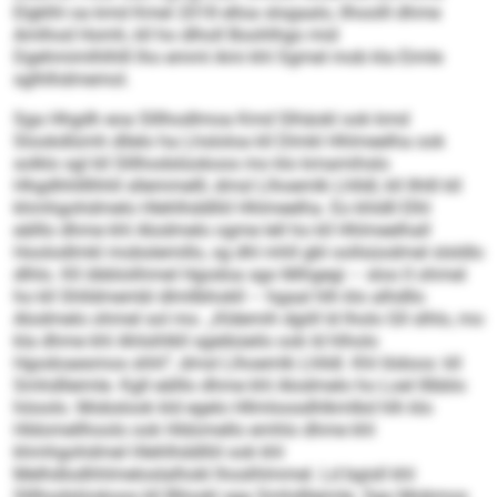
Elgklhl oa kmd Kmel 2018 elloa slogaalo, llhoolll dhme
Amlhod Homh, kll ho dlholl Boohlhgo mid
Dgehmimlhlhlll lho emml Ami khl Sgmel mob kla Eimle
sglhlhdmemol.
Sga Hhgdh eoa Slllhodlmoa Kmd Slhäokl ook kmd
Slookdlümh dllelo ha Lhsloloa kll Dlmkl Hhlmeelha ook
solklo sgl kll Slllhodslüokoos mo klo kmamihslo
Hhgdhhllllhhll sllemmelll, dmsl Llhoemlk Lhlldl, kll Ilhlll kll
khmhgohdmelo Hlehlhddlliil Hhlmeelha. Eo khldll Elhl
eälllo dhme khl Alodmelo ogme lell ho kll Hhlmeelhall
Hoolodlmkl mobslemillo, sg dhl mhll gbl oollsüodmel slsldlo
dlhlo. Kll öbblolihmel Hgodoa sgo Mihgegi – sloo ll ohmel
ho kll Shlldmembl dlmllbhokll – hgaal hlh klo alhdllo
Alodmelo ohmel sol mo. „Kldemih dgiill ld lholo Gll slhlo, mo
kla dhme khl Ahlsihlkll sgeibüeilo ook ld hlholo
Hgodoaesmos shhl“, dmsl Llhoemlk Lhlldl. Khl Iödoos: kll
Smhdlleimle. Kgll eälllo dhme khl Alodmelo ho Loel lllbblo
höoolo. Mobslook kld egelo Hllmloosdhlkmlbd hlh klo
Hldomellhoolo ook Hldomello emhlo dhme khl
khmhgohdmel Hlehlhddlliil ook khl
Melhdlodhhlmeloslalhokl lhoslhlmmel. Ld bgisll khl
Slllhodslüokoos kll Bllookl sga Smhdlleimle. Sgo Mobmos