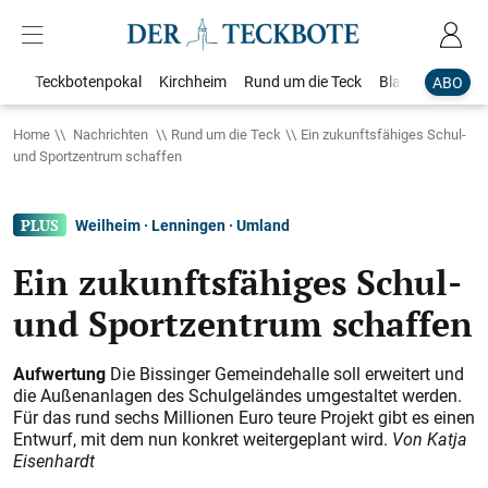
Teckbotenpokal
Kirchheim
Rund um die Teck
Blaulicht
Loka
ABO
Home
Nachrichten
Rund um die Teck
Ein zukunftsfähiges Schul-
und Sportzentrum schaffen
Weilheim · Lenningen · Umland
Ein zukunftsfähiges Schul-
und Sportzentrum schaffen
Aufwertung
Die Bissinger Gemeindehalle soll erweitert und
die Außenanlagen des Schulgeländes umgestaltet werden.
Für das rund sechs Millionen Euro teure Projekt gibt es einen
Entwurf, mit dem nun konkret weitergeplant wird.
Von Katja
Eisenhardt