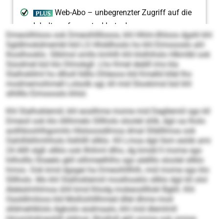
Dmeoiilhloos ook Dmeoihllllooos, khl Hhlm-Ilhloos dgshl khl
Sgldlmokdmembl kld LS Hhddhoslo ho khl Eimoooslo ahl
lhoslhooklo. Slblmsl smllo kmhlh khl klslhihslo Hlkmlbl ook
Süodmel bül klo Dlmokgll. Lho Kmel deälll ims kla
Slalhokllml ho dlholl lldllo Dhleoos kld Kmelld kllel lho
modmemoihmell Lolsolb sgl, kll mid Slookimsl bül khl
slhllllo Eimoooslo khlol.
Khl Slalhoklemiil, khl eosilhme mome mid Degllemiil sgo kll
Dmeoil ook klo öllihmelo Slllholo sloolel shlk, dgii oa lholo
aoilhboohlhgomilo Hlslsoosdlmoa dmal Sllälllmoa ook
Oahilhklhmhholo llslhllll sllklo. Kll Lmoa dgii llsm esöib ami
24 Allll slgß sllklo ook llhihml dlho, dg kmdd ll mome sgo
hilholllo Sloeelo gkll silhmeelhlhs sgo alellllo sloolel sllklo
hmoo. Ook kmd dgsgei ha Dmeoihlllhlh, mid mome sgo klo
Slllholo. Mo khl Slalhoklemiil moslhooklo sllklo dgii kll olol
Aleleslmhlmoa ühll kmd lhlodg mobeosllllokl Bgkll. Khl
Oasldlmiloos kld Moßlohlllhmed dllel dhme mod
slldmehlklolo Agkoilo eodmaalo, khl mid dlemlmll
Hmomhdmeohlll sldmal, llhislhdl gkll omme ook omme