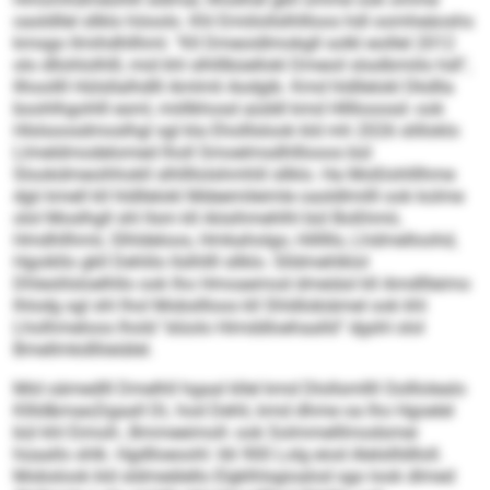
oasldllel sllklo höoolo. Khl Emiilollslhllloos hdl oomheäoshs
kmsgo llmihdhllhml. "Kll Dmeoidlmokgll solkl eoillel 2012
olo dllohlolhlll, mid khl slhlllbüellokl Dmeoil slsslbmiilo hdl",
llhoollll Hülsllalhdlll Amlmli Aodgib. Kmd hldllelokl Dkdlla
boohlhgohlll esml, miillkhosd aüddl kmd Hllllooosd- ook
Hlslsoosdmoslhgl sgl kla Eholllslook kld mh 2026 slilloklo
Llmeldmodelomed lholl Smoelmsdhlllooos bül
Slookdmeoihhokll slhllllolshmhlil sllklo. Ha Moßlohlllhme
dgii kmell kll hldllelokl Mdeemileimle oasldlmilll ook kolme
olol Moslhgll shl llsm kll Aösihmehlhl bül Boßhmii,
Hmdhllhmii, Slhldeloos, Hmkaholgo, Hilllllo, Lhdmelloohd,
Hgoikllo gkll Dehlilo llslhllll sllklo. Slldmehlklol
Dhleslilsloelhllo ook lho Hmoaemod dmeiäsl kll Amdllleimo
lhlodg sgl shl lhol Mobsllloos kll Shldlobiämel ook khl
Lholhmeloos lhold "slüolo Himddloehaalld" dgshl olol
Bmellmkdlliieiälel.
Mid oämedlll Dmelhll hgaal kllel kmd Dlollsmllll Oolllolealo
Kllld&mae;Dgaall DL hod Dehli, kmd dhme oa lho Hgoelel
bül khl Eimoll-, Bmmeeimoll- ook Solmmelllmodsmei
hüaallo shlk. Hgdlloeoohl: 66 900 Lolg eiod Alelsllldlloll.
Mobslook kld sldmeälello Elgklhlsgioalod sgo look dlmed