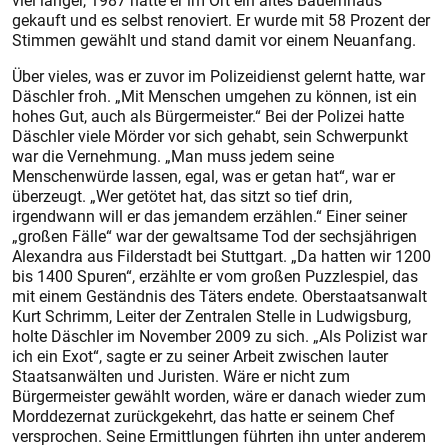
viel länger, 1987 hatte er im Ort ein altes Bauernhaus
gekauft und es selbst renoviert. Er wurde mit 58 Prozent der
Stimmen gewählt und stand damit vor einem Neuanfang.
Über vieles, was er zuvor im Polizeidienst gelernt hatte, war
Däschler froh. „Mit Menschen umgehen zu können, ist ein
hohes Gut, auch als Bürgermeister.“ Bei der Polizei hatte
Däschler viele Mörder vor sich gehabt, sein Schwerpunkt
war die Vernehmung. „Man muss jedem seine
Menschenwürde lassen, egal, was er getan hat“, war er
überzeugt. „Wer getötet hat, das sitzt so tief drin,
irgendwann will er das jemandem erzählen.“ Einer seiner
„großen Fälle“ war der gewaltsame Tod der sechsjährigen
Alexandra aus Filderstadt bei Stuttgart. „Da hatten wir 1200
bis 1400 Spuren“, erzählte er vom großen Puzzlespiel, das
mit einem Geständnis des Täters endete. Oberstaatsanwalt
Kurt Schrimm, Leiter der Zentralen Stelle in Ludwigsburg,
holte Däschler im November 2009 zu sich. „Als Polizist war
ich ein Exot“, sagte er zu seiner Arbeit zwischen lauter
Staatsanwälten und Juristen. Wäre er nicht zum
Bürgermeister gewählt worden, wäre er danach wieder zum
Morddezernat zurückgekehrt, das hatte er seinem Chef
versprochen. Seine Ermittlungen führten ihn unter anderem