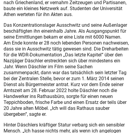
nach Griechenland, er vernahm Zeitzeugen und Partisanen,
baute ein kleines Netzwerk auf. Studenten der Universität
Athen werteten für ihn Akten aus.
Das Konzentrationslager Ausschwitz und seine Außenlager
beschäftigten ihn eineinhalb Jahre. Als Ausgangspunkt für
seine Ermittlungen bekam er eine Liste mit 6000 Namen.
Am Ende konnte er 28 noch lebenden Personen nachweisen,
dass sie in Ausschwitz tätig gewesen sind. Die Dreharbeiten
für die WDR-Dokumentation „Das letzte Kapitel“ über den
Nazijäger Däschler erstreckten sich über mindestens ein
Jahr. Wenn Däschler im Film seine Sachen
zusammenpackt, dann war das tatsächlich sein letzter Tag
bei der Zentralen Stelle, bevor er zum 1. März 2014 seinen
Dienst als Bürgermeister antrat. Kurz vor dem Ende seiner
Amtszeit am 28. Februar 2022 holte Däschler noch die
Handwerker ins Rathausbüro, sorgte für einen neuen
Teppichboden, frische Farbe und einen Ersatz der teils über
20 Jahre alten Möbel. „Ich will das Rathaus sauber
übergeben“, sagte er.
Hinter Däschlers kräftiger Statur verbarg sich ein sensibler
Mensch. „Ich hasse nichts mehr, als wenn ich angelogen