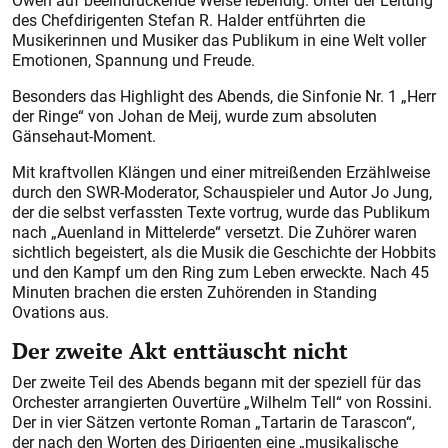
Owen auf beeindruckende Weise lebendig. Unter der Leitung
des Chefdirigenten Stefan R. Halder entführten die
Musikerinnen und Musiker das Publikum in eine Welt voller
Emotionen, Spannung und Freude.
Besonders das Highlight des Abends, die Sinfonie Nr. 1 „Herr
der Ringe“ von Johan de Meij, wurde zum absoluten
Gänsehaut-Moment.
Mit kraftvollen Klängen und einer mitreißenden Erzählweise
durch den SWR-Moderator, Schauspieler und Autor Jo Jung,
der die selbst verfassten Texte vortrug, wurde das Publikum
nach „Auenland in Mittelerde“ versetzt. Die Zuhörer waren
sichtlich begeistert, als die Musik die Geschichte der Hobbits
und den Kampf um den Ring zum Leben erweckte. Nach 45
Minuten brachen die ersten Zuhörenden in Standing
Ovations aus.
Der zweite Akt enttäuscht nicht
Der zweite Teil des Abends begann mit der speziell für das
Orchester arrangierten Ouvertüre „Wilhelm Tell“ von Rossini.
Der in vier Sätzen vertonte Roman „Tartarin de Tarascon“,
der nach den Worten des Dirigenten eine „musikalische