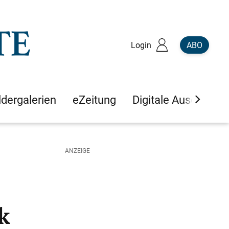
Login
ABO
ldergalerien
eZeitung
Digitale Ausgaben
k