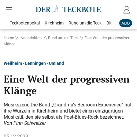
Teckbotenpokal
Kirchheim
Rund um die Teck
Blaulicht
Loka
ABO
Home
Nachrichten
Rund um die Teck
Eine Welt der progressiven
Klänge
Weilheim · Lenningen · Umland
Eine Welt der progressiven
Klänge
Musikszene Die Band „Grandma’s Bedroom Experience“ hat
ihre Wurzeln in Kirchheim und bietet einen einzigartigen
Musikstil, den sie selbst als Post-Blues-Rock bezeichnet.
Von Finn Schweizer
05.12.2023